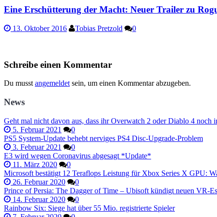
Eine Erschütterung der Macht: Neuer Trailer zu Rog
13. Oktober 2016
Tobias Pretzold
0
Schreibe einen Kommentar
Du musst
angemeldet
sein, um einen Kommentar abzugeben.
News
Geht mal nicht davon aus, dass ihr Overwatch 2 oder Diablo 4 noch i
5. Februar 2021
0
PS5 System-Update behebt nerviges PS4 Disc-Upgrade-Problem
3. Februar 2021
0
E3 wird wegen Coronavirus abgesagt *Update*
11. März 2020
0
Microsoft bestätigt 12 Teraflops Leistung für Xbox Series X GPU: Wa
26. Februar 2020
0
Prince of Persia: The Dagger of Time – Ubisoft kündigt neuen VR-
14. Februar 2020
0
Rainbow Six: Siege hat über 55 Mio. registrierte Spieler
7. Februar 2020
0