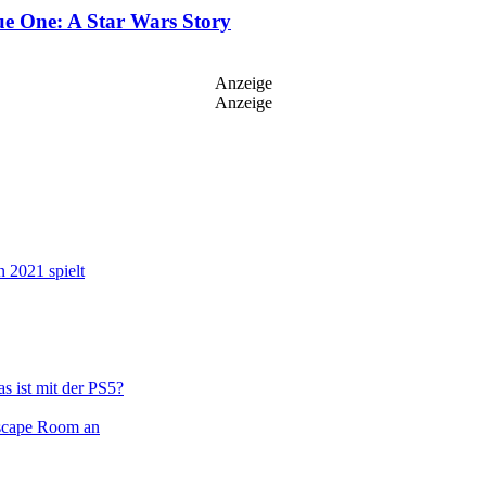
ue One: A Star Wars Story
Anzeige
Anzeige
n 2021 spielt
s ist mit der PS5?
Escape Room an