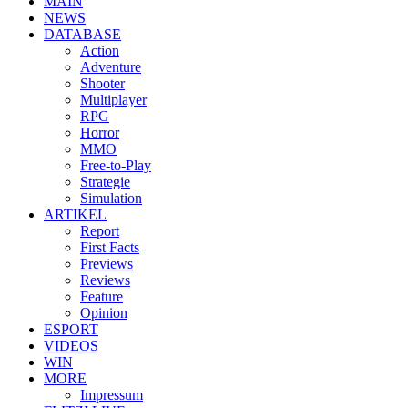
MAIN
NEWS
DATABASE
Action
Adventure
Shooter
Multiplayer
RPG
Horror
MMO
Free-to-Play
Strategie
Simulation
ARTIKEL
Report
First Facts
Previews
Reviews
Feature
Opinion
ESPORT
VIDEOS
WIN
MORE
Impressum