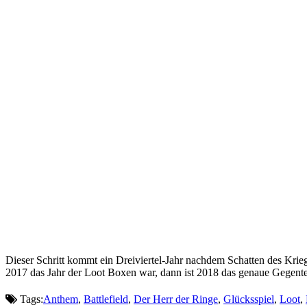
Dieser Schritt kommt ein Dreiviertel-Jahr nachdem Schatten des Krie
2017 das Jahr der Loot Boxen war, dann ist 2018 das genaue Gegente
Tags:
Anthem
,
Battlefield
,
Der Herr der Ringe
,
Glücksspiel
,
Loot
,