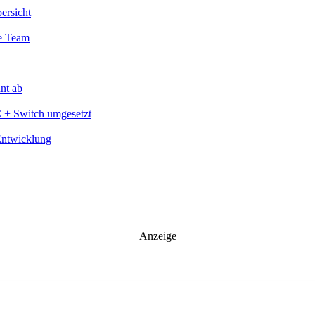
ersicht
te Team
nt ab
C + Switch umgesetzt
Entwicklung
Anzeige