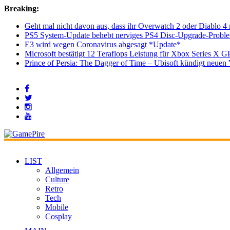
Breaking:
Geht mal nicht davon aus, dass ihr Overwatch 2 oder Diablo 4 
PS5 System-Update behebt nerviges PS4 Disc-Upgrade-Probl
E3 wird wegen Coronavirus abgesagt *Update*
Microsoft bestätigt 12 Teraflops Leistung für Xbox Series X G
Prince of Persia: The Dagger of Time – Ubisoft kündigt neu
LIST
Allgemein
Culture
Retro
Tech
Mobile
Cosplay