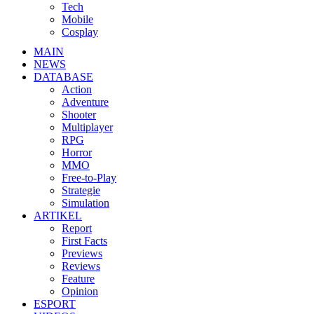
Tech
Mobile
Cosplay
MAIN
NEWS
DATABASE
Action
Adventure
Shooter
Multiplayer
RPG
Horror
MMO
Free-to-Play
Strategie
Simulation
ARTIKEL
Report
First Facts
Previews
Reviews
Feature
Opinion
ESPORT