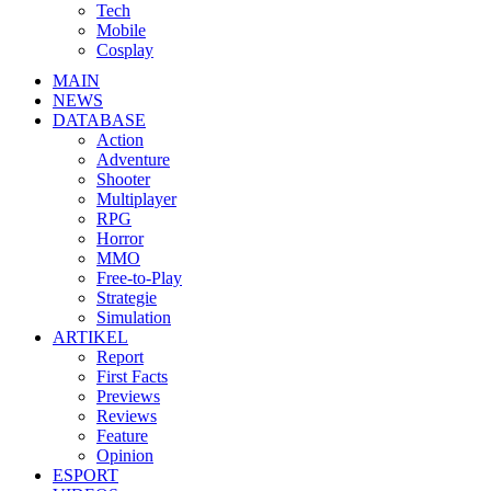
Tech
Mobile
Cosplay
MAIN
NEWS
DATABASE
Action
Adventure
Shooter
Multiplayer
RPG
Horror
MMO
Free-to-Play
Strategie
Simulation
ARTIKEL
Report
First Facts
Previews
Reviews
Feature
Opinion
ESPORT