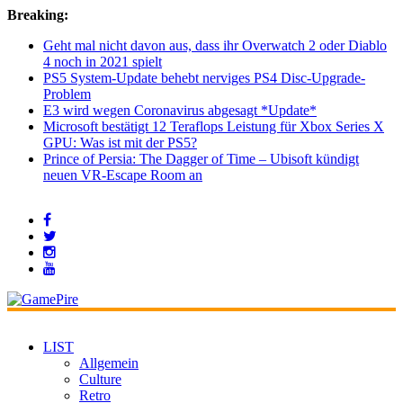
Breaking:
Geht mal nicht davon aus, dass ihr Overwatch 2 oder Diablo
4 noch in 2021 spielt
PS5 System-Update behebt nerviges PS4 Disc-Upgrade-
Problem
E3 wird wegen Coronavirus abgesagt *Update*
Microsoft bestätigt 12 Teraflops Leistung für Xbox Series X
GPU: Was ist mit der PS5?
Prince of Persia: The Dagger of Time – Ubisoft kündigt
neuen VR-Escape Room an
LIST
Allgemein
Culture
Retro