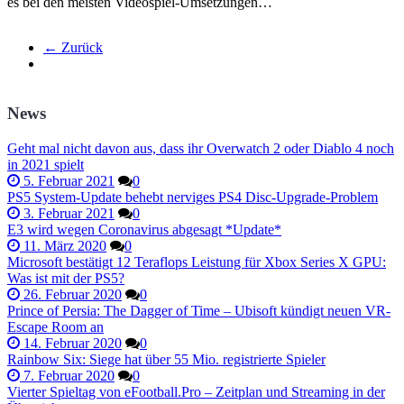
es bei den meisten Videospiel-Umsetzungen…
← Zurück
News
Geht mal nicht davon aus, dass ihr Overwatch 2 oder Diablo 4 noch
in 2021 spielt
5. Februar 2021
0
PS5 System-Update behebt nerviges PS4 Disc-Upgrade-Problem
3. Februar 2021
0
E3 wird wegen Coronavirus abgesagt *Update*
11. März 2020
0
Microsoft bestätigt 12 Teraflops Leistung für Xbox Series X GPU:
Was ist mit der PS5?
26. Februar 2020
0
Prince of Persia: The Dagger of Time – Ubisoft kündigt neuen VR-
Escape Room an
14. Februar 2020
0
Rainbow Six: Siege hat über 55 Mio. registrierte Spieler
7. Februar 2020
0
Vierter Spieltag von eFootball.Pro – Zeitplan und Streaming in der