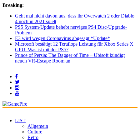
Breaking:
Geht mal nicht davon aus, dass ihr Overwatch 2 oder Diablo
4 noch in 2021 spielt
PS5 System-Update behebt nerviges PS4 Disc-Upgrade-
Problem
E3 wird wegen Coronavirus abgesagt *Update*
Microsoft bestätigt 12 Teraflops Leistung für Xbox Series X
GPU: Was ist mit der PS5?
Prince of Persia: The Dagger of Time – Ubisoft kündigt
neuen VR-Escape Room an
LIST
Allgemein
Culture
Retro