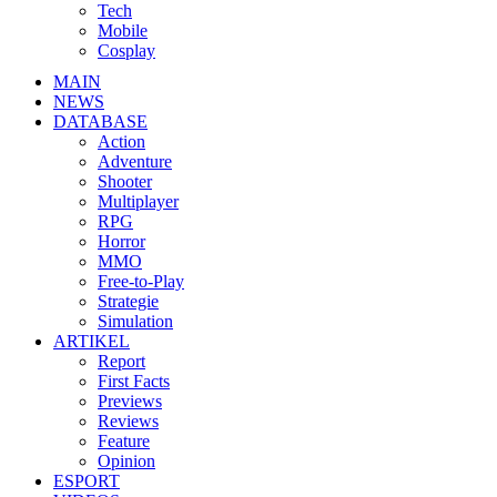
Tech
Mobile
Cosplay
MAIN
NEWS
DATABASE
Action
Adventure
Shooter
Multiplayer
RPG
Horror
MMO
Free-to-Play
Strategie
Simulation
ARTIKEL
Report
First Facts
Previews
Reviews
Feature
Opinion
ESPORT