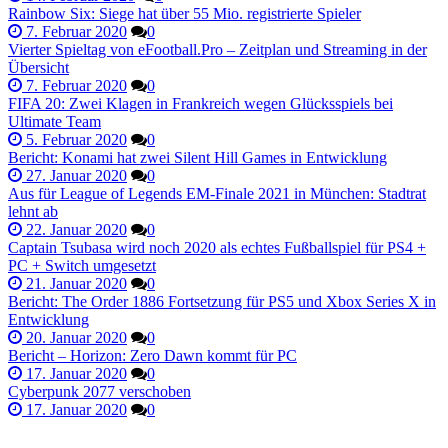
Rainbow Six: Siege hat über 55 Mio. registrierte Spieler
7. Februar 2020
0
Vierter Spieltag von eFootball.Pro – Zeitplan und Streaming in der
Übersicht
7. Februar 2020
0
FIFA 20: Zwei Klagen in Frankreich wegen Glücksspiels bei
Ultimate Team
5. Februar 2020
0
Bericht: Konami hat zwei Silent Hill Games in Entwicklung
27. Januar 2020
0
Aus für League of Legends EM-Finale 2021 in München: Stadtrat
lehnt ab
22. Januar 2020
0
Captain Tsubasa wird noch 2020 als echtes Fußballspiel für PS4 +
PC + Switch umgesetzt
21. Januar 2020
0
Bericht: The Order 1886 Fortsetzung für PS5 und Xbox Series X in
Entwicklung
20. Januar 2020
0
Bericht – Horizon: Zero Dawn kommt für PC
17. Januar 2020
0
Cyberpunk 2077 verschoben
17. Januar 2020
0