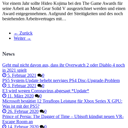
Vor einem Jahr sollte Hideo Kojima bei den The Game Awards für
seine Arbeit an Metal Gear Solid V ausgezeichnet werden und einen
Award entgegennehmen. Aufgrund der Streitigkeiten und des noch
bestehenden Arbeitsvertrages mit…
← Zurück
Weiter →
News
Geht mal nicht davon aus, dass ihr Overwatch 2 oder Diablo 4 noch
in 2021 spielt
5. Februar 2021
0
PS5 System-Update behebt nerviges PS4 Disc-Upgrade-Problem
3. Februar 2021
0
E3 wird wegen Coronavirus abgesagt *Update*
11. März 2020
0
Microsoft bestätigt 12 Teraflops Leistung für Xbox Series X GPU:
Was ist mit der PS5?
26. Februar 2020
0
Prince of Persia: The Dagger of Time – Ubisoft kündigt neuen VR-
Escape Room an
14. Februar 2020
0