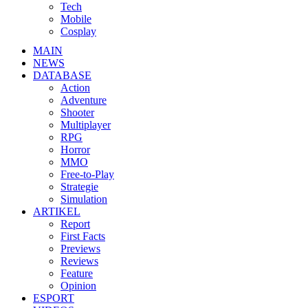
Tech
Mobile
Cosplay
MAIN
NEWS
DATABASE
Action
Adventure
Shooter
Multiplayer
RPG
Horror
MMO
Free-to-Play
Strategie
Simulation
ARTIKEL
Report
First Facts
Previews
Reviews
Feature
Opinion
ESPORT