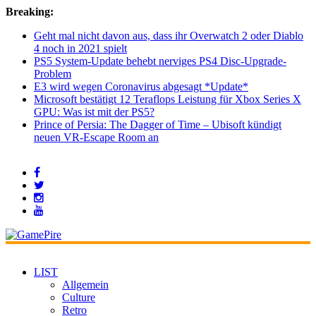
Breaking:
Geht mal nicht davon aus, dass ihr Overwatch 2 oder Diablo
4 noch in 2021 spielt
PS5 System-Update behebt nerviges PS4 Disc-Upgrade-
Problem
E3 wird wegen Coronavirus abgesagt *Update*
Microsoft bestätigt 12 Teraflops Leistung für Xbox Series X
GPU: Was ist mit der PS5?
Prince of Persia: The Dagger of Time – Ubisoft kündigt
neuen VR-Escape Room an
LIST
Allgemein
Culture
Retro