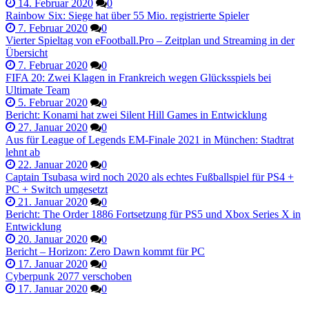
14. Februar 2020
0
Rainbow Six: Siege hat über 55 Mio. registrierte Spieler
7. Februar 2020
0
Vierter Spieltag von eFootball.Pro – Zeitplan und Streaming in der
Übersicht
7. Februar 2020
0
FIFA 20: Zwei Klagen in Frankreich wegen Glücksspiels bei
Ultimate Team
5. Februar 2020
0
Bericht: Konami hat zwei Silent Hill Games in Entwicklung
27. Januar 2020
0
Aus für League of Legends EM-Finale 2021 in München: Stadtrat
lehnt ab
22. Januar 2020
0
Captain Tsubasa wird noch 2020 als echtes Fußballspiel für PS4 +
PC + Switch umgesetzt
21. Januar 2020
0
Bericht: The Order 1886 Fortsetzung für PS5 und Xbox Series X in
Entwicklung
20. Januar 2020
0
Bericht – Horizon: Zero Dawn kommt für PC
17. Januar 2020
0
Cyberpunk 2077 verschoben
17. Januar 2020
0