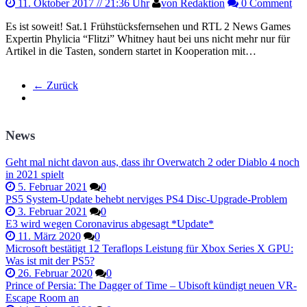
11. Oktober 2017
// 21:36 Uhr
von Redaktion
0 Comment
Es ist soweit! Sat.1 Frühstücksfernsehen und RTL 2 News Games
Expertin Phylicia “Flitzi” Whitney haut bei uns nicht mehr nur für
Artikel in die Tasten, sondern startet in Kooperation mit…
← Zurück
News
Geht mal nicht davon aus, dass ihr Overwatch 2 oder Diablo 4 noch
in 2021 spielt
5. Februar 2021
0
PS5 System-Update behebt nerviges PS4 Disc-Upgrade-Problem
3. Februar 2021
0
E3 wird wegen Coronavirus abgesagt *Update*
11. März 2020
0
Microsoft bestätigt 12 Teraflops Leistung für Xbox Series X GPU:
Was ist mit der PS5?
26. Februar 2020
0
Prince of Persia: The Dagger of Time – Ubisoft kündigt neuen VR-
Escape Room an