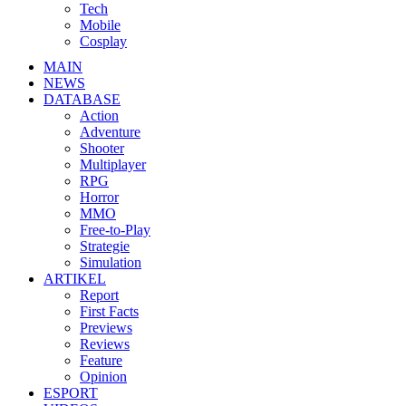
Tech
Mobile
Cosplay
MAIN
NEWS
DATABASE
Action
Adventure
Shooter
Multiplayer
RPG
Horror
MMO
Free-to-Play
Strategie
Simulation
ARTIKEL
Report
First Facts
Previews
Reviews
Feature
Opinion
ESPORT