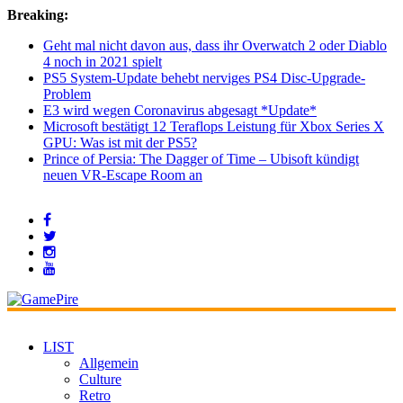
Breaking:
Geht mal nicht davon aus, dass ihr Overwatch 2 oder Diablo
4 noch in 2021 spielt
PS5 System-Update behebt nerviges PS4 Disc-Upgrade-
Problem
E3 wird wegen Coronavirus abgesagt *Update*
Microsoft bestätigt 12 Teraflops Leistung für Xbox Series X
GPU: Was ist mit der PS5?
Prince of Persia: The Dagger of Time – Ubisoft kündigt
neuen VR-Escape Room an
LIST
Allgemein
Culture
Retro