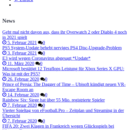
News
Geht mal nicht davon aus, dass ihr Overwatch 2 oder Diablo 4 noch
in 2021 spielt
5. Februar 2021
0
PS5 System-Update behebt nerviges PS4 Disc-Upgrade-Problem
3. Februar 2021
0
E3 wird wegen Coronavirus abgesagt *Update*
11. März 2020
0
Microsoft bestätigt 12 Teraflops Leistung für Xbox Series X GPU:
Was ist mit der PS5?
26. Februar 2020
0
Prince of Persia: The Dagger of Time – Ubisoft kündigt neuen VR-
Escape Room an
14. Februar 2020
0
Rainbow Six: Siege hat über 55 Mio. registrierte Spieler
7. Februar 2020
0
Vierter Spieltag von eFootball.Pro – Zeitplan und Streaming in der
Übersicht
7. Februar 2020
0
FIFA 20: Zwei Klagen in Frankreich wegen Glücksspiels bei