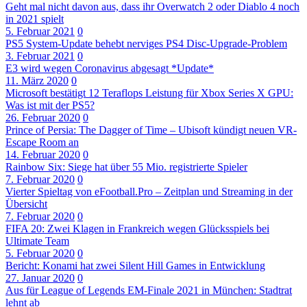
Geht mal nicht davon aus, dass ihr Overwatch 2 oder Diablo 4 noch
in 2021 spielt
5. Februar 2021
0
PS5 System-Update behebt nerviges PS4 Disc-Upgrade-Problem
3. Februar 2021
0
E3 wird wegen Coronavirus abgesagt *Update*
11. März 2020
0
Microsoft bestätigt 12 Teraflops Leistung für Xbox Series X GPU:
Was ist mit der PS5?
26. Februar 2020
0
Prince of Persia: The Dagger of Time – Ubisoft kündigt neuen VR-
Escape Room an
14. Februar 2020
0
Rainbow Six: Siege hat über 55 Mio. registrierte Spieler
7. Februar 2020
0
Vierter Spieltag von eFootball.Pro – Zeitplan und Streaming in der
Übersicht
7. Februar 2020
0
FIFA 20: Zwei Klagen in Frankreich wegen Glücksspiels bei
Ultimate Team
5. Februar 2020
0
Bericht: Konami hat zwei Silent Hill Games in Entwicklung
27. Januar 2020
0
Aus für League of Legends EM-Finale 2021 in München: Stadtrat
lehnt ab