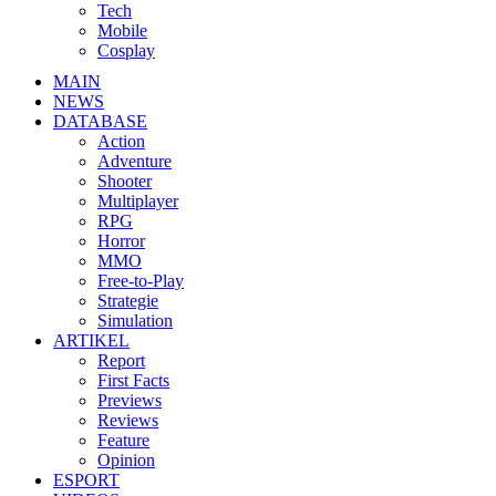
Tech
Mobile
Cosplay
MAIN
NEWS
DATABASE
Action
Adventure
Shooter
Multiplayer
RPG
Horror
MMO
Free-to-Play
Strategie
Simulation
ARTIKEL
Report
First Facts
Previews
Reviews
Feature
Opinion
ESPORT