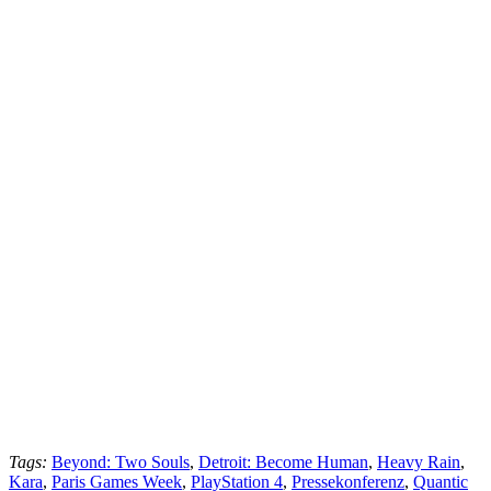
Tags:
Beyond: Two Souls
,
Detroit: Become Human
,
Heavy Rain
,
Kara
,
Paris Games Week
,
PlayStation 4
,
Pressekonferenz
,
Quantic