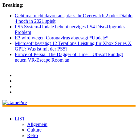
Breaking:
Geht mal nicht davon aus, dass ihr Overwatch 2 oder Diablo
4 noch in 2021 spielt
PS5 System-Update behebt nerviges PS4 Disc-Upgrade-
Problem
E3 wird wegen Coronavirus abgesagt *Update*
Microsoft bestätigt 12 Teraflops Leistung für Xbox Series X
GPU: Was ist mit der PS5?
Prince of Persia: The Dagger of Time – Ubisoft kündigt
neuen VR-Escape Room an
LIST
Allgemein
Culture
Retro