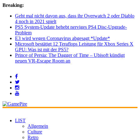
Breaking:
Geht mal nicht davon aus, dass ihr Overwatch 2 oder Diablo
4 noch in 2021 spielt
PS5 System-Update behebt nerviges PS4 Disc-Upgrade-
Problem
E3 wird wegen Coronavirus abgesagt *Update*
Microsoft bestätigt 12 Teraflops Leistung für Xbox Series X
GPU: Was ist mit der PS5?
Prince of Persia: The Dagger of Time – Ubisoft kündigt
neuen VR-Escape Room an
LIST
Allgemein
Culture
Retro