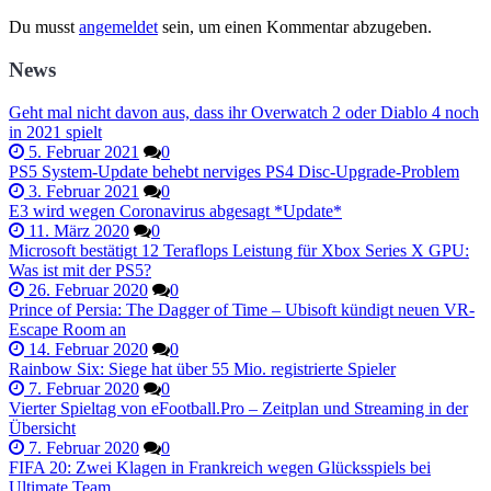
Du musst
angemeldet
sein, um einen Kommentar abzugeben.
News
Geht mal nicht davon aus, dass ihr Overwatch 2 oder Diablo 4 noch
in 2021 spielt
5. Februar 2021
0
PS5 System-Update behebt nerviges PS4 Disc-Upgrade-Problem
3. Februar 2021
0
E3 wird wegen Coronavirus abgesagt *Update*
11. März 2020
0
Microsoft bestätigt 12 Teraflops Leistung für Xbox Series X GPU:
Was ist mit der PS5?
26. Februar 2020
0
Prince of Persia: The Dagger of Time – Ubisoft kündigt neuen VR-
Escape Room an
14. Februar 2020
0
Rainbow Six: Siege hat über 55 Mio. registrierte Spieler
7. Februar 2020
0
Vierter Spieltag von eFootball.Pro – Zeitplan und Streaming in der
Übersicht
7. Februar 2020
0
FIFA 20: Zwei Klagen in Frankreich wegen Glücksspiels bei
Ultimate Team