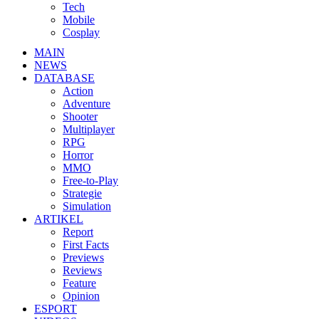
Tech
Mobile
Cosplay
MAIN
NEWS
DATABASE
Action
Adventure
Shooter
Multiplayer
RPG
Horror
MMO
Free-to-Play
Strategie
Simulation
ARTIKEL
Report
First Facts
Previews
Reviews
Feature
Opinion
ESPORT