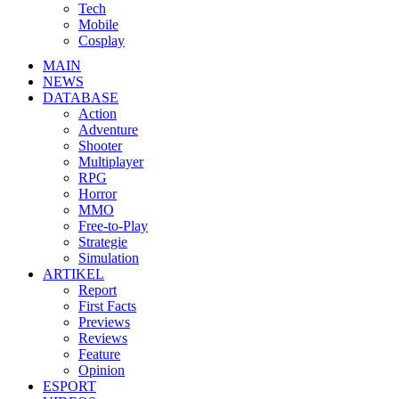
Tech
Mobile
Cosplay
MAIN
NEWS
DATABASE
Action
Adventure
Shooter
Multiplayer
RPG
Horror
MMO
Free-to-Play
Strategie
Simulation
ARTIKEL
Report
First Facts
Previews
Reviews
Feature
Opinion
ESPORT