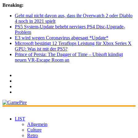
Breaking:
Geht mal nicht davon aus, dass ihr Overwatch 2 oder Diablo
4 noch in 2021 spielt
PS5 System-Update behebt nerviges PS4 Disc-Upgrade-
Problem
E3 wird wegen Coronavirus abgesagt *Update*
Microsoft bestätigt 12 Teraflops Leistung für Xbox Series X
GPU: Was ist mit der PS5?
Prince of Persia: The Dagger of Time – Ubisoft kündigt
neuen VR-Escape Room an
LIST
Allgemein
Culture
Retro