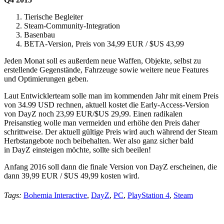
Tierische Begleiter
Steam-Community-Integration
Basenbau
BETA-Version, Preis von 34,99 EUR / $US 43,99
Jeden Monat soll es außerdem neue Waffen, Objekte, selbst zu
erstellende Gegenstände, Fahrzeuge sowie weitere neue Features
und Optimierungen geben.
Laut Entwicklerteam solle man im kommenden Jahr mit einem Preis
von 34.99 USD rechnen, aktuell kostet die Early-Access-Version
von DayZ noch 23,99 EUR/$US 29,99. Einen radikalen
Preisanstieg wolle man vermeiden und erhöhe den Preis daher
schrittweise. Der aktuell gültige Preis wird auch während der Steam
Herbstangebote noch beibehalten. Wer also ganz sicher bald
in DayZ einsteigen möchte, sollte sich beeilen!
Anfang 2016 soll dann die finale Version von DayZ erscheinen, die
dann 39,99 EUR / $US 49,99 kosten wird.
Tags:
Bohemia Interactive
,
DayZ
,
PC
,
PlayStation 4
,
Steam