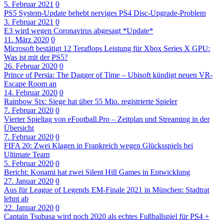
5. Februar 2021
0
PS5 System-Update behebt nerviges PS4 Disc-Upgrade-Problem
3. Februar 2021
0
E3 wird wegen Coronavirus abgesagt *Update*
11. März 2020
0
Microsoft bestätigt 12 Teraflops Leistung für Xbox Series X GPU:
Was ist mit der PS5?
26. Februar 2020
0
Prince of Persia: The Dagger of Time – Ubisoft kündigt neuen VR-
Escape Room an
14. Februar 2020
0
Rainbow Six: Siege hat über 55 Mio. registrierte Spieler
7. Februar 2020
0
Vierter Spieltag von eFootball.Pro – Zeitplan und Streaming in der
Übersicht
7. Februar 2020
0
FIFA 20: Zwei Klagen in Frankreich wegen Glücksspiels bei
Ultimate Team
5. Februar 2020
0
Bericht: Konami hat zwei Silent Hill Games in Entwicklung
27. Januar 2020
0
Aus für League of Legends EM-Finale 2021 in München: Stadtrat
lehnt ab
22. Januar 2020
0
Captain Tsubasa wird noch 2020 als echtes Fußballspiel für PS4 +