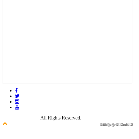
© 2021 GamePire.
All Rights Reserved.
Bild(er): © Deck13