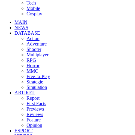
Tech
Mobile
Cosplay
MAIN
NEWS
DATABASE
Action
Adventure
Shooter
Multiplayer
RPG
Horror
MMO
Free-to-Play
Strategie
Simulation
ARTIKEL
Report
First Facts
Previews
Reviews
Feature
Opinion
ESPORT