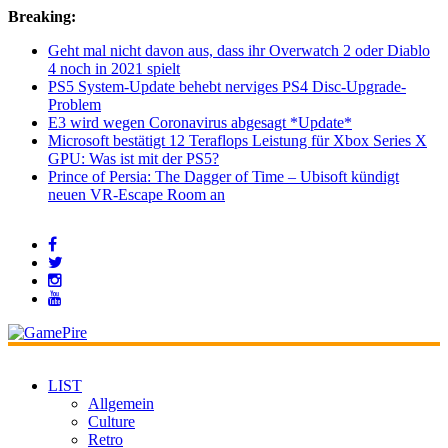
Breaking:
Geht mal nicht davon aus, dass ihr Overwatch 2 oder Diablo
4 noch in 2021 spielt
PS5 System-Update behebt nerviges PS4 Disc-Upgrade-
Problem
E3 wird wegen Coronavirus abgesagt *Update*
Microsoft bestätigt 12 Teraflops Leistung für Xbox Series X
GPU: Was ist mit der PS5?
Prince of Persia: The Dagger of Time – Ubisoft kündigt
neuen VR-Escape Room an
LIST
Allgemein
Culture
Retro