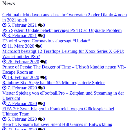
News
Geht mal nicht davon aus, dass ihr Overwatch 2 oder Diablo 4 noch
in 2021 spielt
5. Februar 2021
0
PS5 System-Update behebt nerviges PS4 Disc-Upgrade-Problem
3. Februar 2021
0
E3 wird wegen Coronavirus abgesagt *Update*
11. März 2020
0
Microsoft bestätigt 12 Teraflops Leistung für Xbox Series X GPU:
Was ist mit der PS5?
26. Februar 2020
0
Prince of Persia: The Dagger of Time – Ubisoft kündigt neuen VR-
Escape Room an
14. Februar 2020
0
Rainbow Six: Siege hat über 55 Mio. registrierte Spieler
7. Februar 2020
0
Vierter Spieltag von eFootball.Pro – Zeitplan und Streaming in der
Übersicht
7. Februar 2020
0
FIFA 20: Zwei Klagen in Frankreich wegen Glücksspiels bei
Ultimate Team
5. Februar 2020
0
Bericht: Konami hat zwei Silent Hill Games in Entwicklung
27. Januar 2020
0