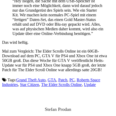
“Hey Isogen, die Sache mit dem USB-Speicher ist
immer noch eine Möglichkeit, dann wird darauf jedoch
nur das Grundgerüst des Spiels sein. Wie ein Starter
Kit. Wir machen kein normales PC-Spiel mit einem
“fertigen” Daten-Set, das einen Gold Master-Status
erhält und auf DVD oder Blu-ray gepackt wird. Alles,
was auf physischen Medien daher kommt, wird also ein
Update über eine Online-Verbindung benötigen.”
Das wird heftig.
Mal zum Vergleich: The Elder Scrolls Online ist ein 60GB-
Download auf dem PC, GTA V für PS4 und Xbox One ist etwa
50GB groß. Das diese Woche für GTA V veröffentlicht Heits-
Update war für PS4 und Xbox One knapp 5GB groß, der letzte
Patch für The Elder Scroll Online war allerdings satte 20GB!
Tags:
Grand Theft Auto
,
GTA
,
Patch
,
PC
,
Roberts Space
Industries
,
Star Citizen
,
The Elder Scrolls Online
,
Update
Stefan Prodan