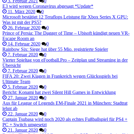
3. Februar 2021
0
E3 wird wegen Coronavirus abgesagt *Update*
11. März 2020
0
Microsoft bestätigt 12 Teraflops Leistung für Xbox Series X GPU:
Was ist mit der PS5?
26. Februar 2020
0
Prince of Persia: The Dagger of Time – Ubisoft kündigt neuen VR-
Escape Room an
14. Februar 2020
0
Rainbow Six: Siege hat über 55 Mio. registrierte Spieler
7. Februar 2020
0
Vierter Spieltag von eFootball.Pro – Zeitplan und Streaming in der
Übersicht
7. Februar 2020
0
FIFA 20: Zwei Klagen in Frankreich wegen Glücksspiels bei
Ultimate Team
5. Februar 2020
0
Bericht: Konami hat zwei Silent Hill Games in Entwicklung
27. Januar 2020
0
Aus für League of Legends EM-Finale 2021 in München: Stadtrat
lehnt ab
22. Januar 2020
0
Captain Tsubasa wird noch 2020 als echtes Fußballspiel für PS4 +
PC + Switch umgesetzt
21. Januar 2020
0