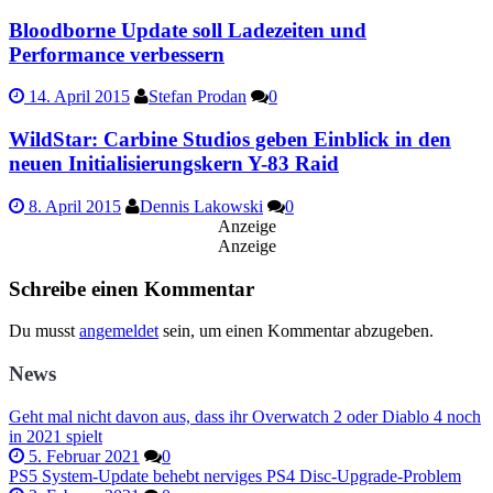
Bloodborne Update soll Ladezeiten und
Performance verbessern
14. April 2015
Stefan Prodan
0
WildStar: Carbine Studios geben Einblick in den
neuen Initialisierungskern Y-83 Raid
8. April 2015
Dennis Lakowski
0
Anzeige
Anzeige
Schreibe einen Kommentar
Du musst
angemeldet
sein, um einen Kommentar abzugeben.
News
Geht mal nicht davon aus, dass ihr Overwatch 2 oder Diablo 4 noch
in 2021 spielt
5. Februar 2021
0
PS5 System-Update behebt nerviges PS4 Disc-Upgrade-Problem