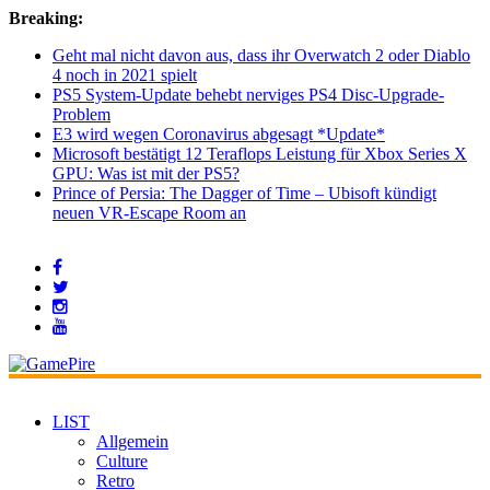
Breaking:
Geht mal nicht davon aus, dass ihr Overwatch 2 oder Diablo
4 noch in 2021 spielt
PS5 System-Update behebt nerviges PS4 Disc-Upgrade-
Problem
E3 wird wegen Coronavirus abgesagt *Update*
Microsoft bestätigt 12 Teraflops Leistung für Xbox Series X
GPU: Was ist mit der PS5?
Prince of Persia: The Dagger of Time – Ubisoft kündigt
neuen VR-Escape Room an
LIST
Allgemein
Culture
Retro