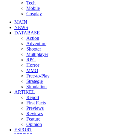
Tech
Mobile
Cosplay
MAIN
NEWS
DATABASE
Action
Adventure
Shooter
Multiplayer
RPG
Horror
MMO
Free-to-Play
Strategie
Simulation
ARTIKEL
Report
First Facts
Previews
Reviews
Feature
Opinion
ESPORT