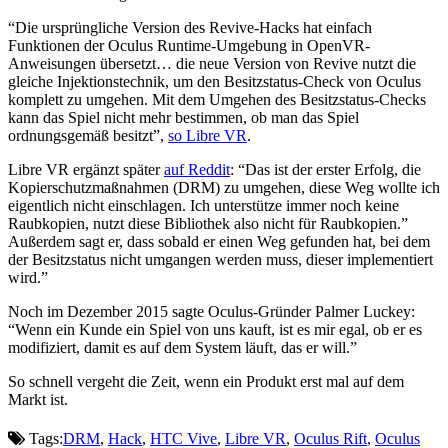
“Die ursprüngliche Version des Revive-Hacks hat einfach
Funktionen der Oculus Runtime-Umgebung in OpenVR-
Anweisungen übersetzt… die neue Version von Revive nutzt die
gleiche Injektionstechnik, um den Besitzstatus-Check von Oculus
komplett zu umgehen. Mit dem Umgehen des Besitzstatus-Checks
kann das Spiel nicht mehr bestimmen, ob man das Spiel
ordnungsgemäß besitzt”,
so Libre VR
.
Libre VR ergänzt später
auf Reddit
: “Das ist der erster Erfolg, die
Kopierschutzmaßnahmen (DRM) zu umgehen, diese Weg wollte ich
eigentlich nicht einschlagen. Ich unterstütze immer noch keine
Raubkopien, nutzt diese Bibliothek also nicht für Raubkopien.”
Außerdem sagt er, dass sobald er einen Weg gefunden hat, bei dem
der Besitzstatus nicht umgangen werden muss, dieser implementiert
wird.”
Noch im Dezember 2015 sagte Oculus-Gründer Palmer Luckey:
“Wenn ein Kunde ein Spiel von uns kauft, ist es mir egal, ob er es
modifiziert, damit es auf dem System läuft, das er will.”
So schnell vergeht die Zeit, wenn ein Produkt erst mal auf dem
Markt ist.
Tags:
DRM
,
Hack
,
HTC Vive
,
Libre VR
,
Oculus Rift
,
Oculus