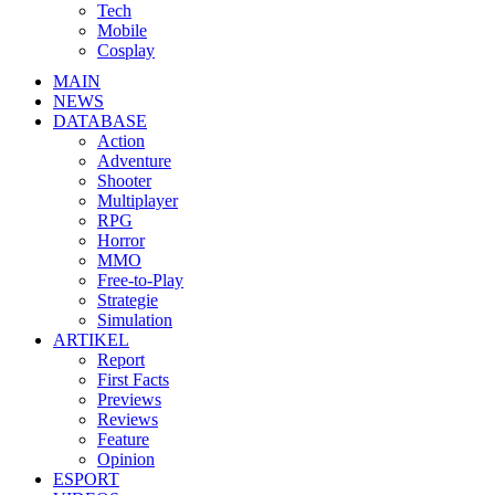
Tech
Mobile
Cosplay
MAIN
NEWS
DATABASE
Action
Adventure
Shooter
Multiplayer
RPG
Horror
MMO
Free-to-Play
Strategie
Simulation
ARTIKEL
Report
First Facts
Previews
Reviews
Feature
Opinion
ESPORT