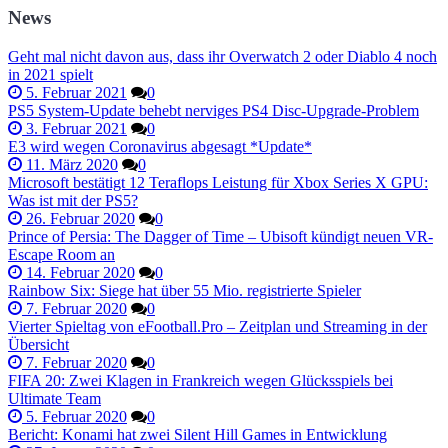
News
Geht mal nicht davon aus, dass ihr Overwatch 2 oder Diablo 4 noch
in 2021 spielt
5. Februar 2021
0
PS5 System-Update behebt nerviges PS4 Disc-Upgrade-Problem
3. Februar 2021
0
E3 wird wegen Coronavirus abgesagt *Update*
11. März 2020
0
Microsoft bestätigt 12 Teraflops Leistung für Xbox Series X GPU:
Was ist mit der PS5?
26. Februar 2020
0
Prince of Persia: The Dagger of Time – Ubisoft kündigt neuen VR-
Escape Room an
14. Februar 2020
0
Rainbow Six: Siege hat über 55 Mio. registrierte Spieler
7. Februar 2020
0
Vierter Spieltag von eFootball.Pro – Zeitplan und Streaming in der
Übersicht
7. Februar 2020
0
FIFA 20: Zwei Klagen in Frankreich wegen Glücksspiels bei
Ultimate Team
5. Februar 2020
0
Bericht: Konami hat zwei Silent Hill Games in Entwicklung