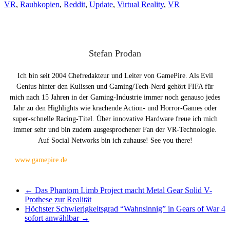
VR
,
Raubkopien
,
Reddit
,
Update
,
Virtual Reality
,
VR
Stefan Prodan
Ich bin seit 2004 Chefredakteur und Leiter von GamePire. Als Evil
Genius hinter den Kulissen und Gaming/Tech-Nerd gehört FIFA für
mich nach 15 Jahren in der Gaming-Industrie immer noch genauso jedes
Jahr zu den Highlights wie krachende Action- und Horror-Games oder
super-schnelle Racing-Titel. Über innovative Hardware freue ich mich
immer sehr und bin zudem ausgesprochener Fan der VR-Technologie.
Auf Social Networks bin ich zuhause! See you there!
www.gamepire.de
←
Das Phantom Limb Project macht Metal Gear Solid V-
Prothese zur Realität
Höchster Schwierigkeitsgrad “Wahnsinnig” in Gears of War 4
sofort anwählbar
→