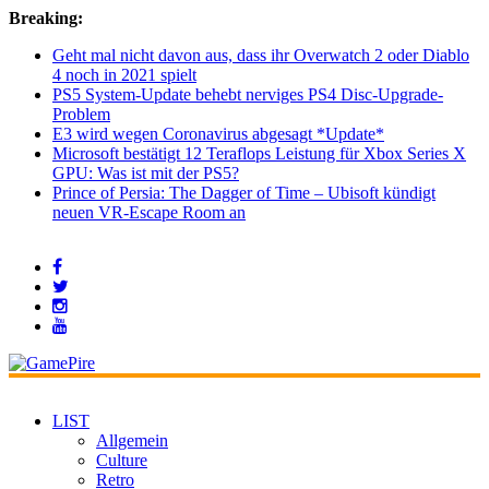
Breaking:
Geht mal nicht davon aus, dass ihr Overwatch 2 oder Diablo
4 noch in 2021 spielt
PS5 System-Update behebt nerviges PS4 Disc-Upgrade-
Problem
E3 wird wegen Coronavirus abgesagt *Update*
Microsoft bestätigt 12 Teraflops Leistung für Xbox Series X
GPU: Was ist mit der PS5?
Prince of Persia: The Dagger of Time – Ubisoft kündigt
neuen VR-Escape Room an
LIST
Allgemein
Culture
Retro