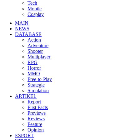
Tech
Mobile
Cosplay
MAIN
NEWS
DATABASE
Action
Adventure
Shooter
Multiplayer
RPG
Horror
MMO
Free-to-Play
Strategie
Simulation
ARTIKEL
Report
First Facts
Previews
Reviews
Feature
Opinion
ESPORT