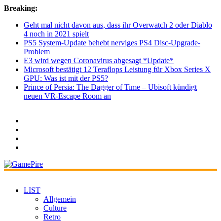
Breaking:
Geht mal nicht davon aus, dass ihr Overwatch 2 oder Diablo
4 noch in 2021 spielt
PS5 System-Update behebt nerviges PS4 Disc-Upgrade-
Problem
E3 wird wegen Coronavirus abgesagt *Update*
Microsoft bestätigt 12 Teraflops Leistung für Xbox Series X
GPU: Was ist mit der PS5?
Prince of Persia: The Dagger of Time – Ubisoft kündigt
neuen VR-Escape Room an
LIST
Allgemein
Culture
Retro