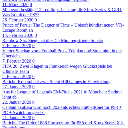
11. März 2020
0
Microsoft bestätigt 12 Teraflops Leistung für Xbox Series X GPU:
Was ist mit der PS5?
26. Februar 2020
0
Prince of Persia: The Dagger of Time – Ubisoft kündigt neuen VR-
Escape Room an
14. Februar 2020
0
Rainbow Six: Siege hat über 55 Mio. registrierte Spieler
7. Februar 2020
0
Vierter Spieltag von eFootball.Pro – Zeitplan und Streaming in der
Übersicht
7. Februar 2020
0
FIFA 20: Zwei Klagen in Frankreich wegen Glücksspiels bei
Ultimate Team
5. Februar 2020
0
Bericht: Konami hat zwei Silent Hill Games in Entwicklung
27. Januar 2020
0
Aus für League of Legends EM-Finale 2021 in München: Stadtrat
lehnt ab
22. Januar 2020
0
Captain Tsubasa wird noch 2020 als echtes Fußballspiel für PS4 +
PC + Switch umgesetzt
21. Januar 2020
0
Bericht: The Order 1886 Fortsetzung für PS5 und Xbox Series X in
Entwicklung