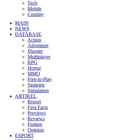
Tech
Mobile
Cosplay
MAIN
NEWS
DATABASE
Action
Adventure
Shooter
Multiplayer
RPG
Horror
MMO
Free-to-Play
Strategie
Simulation
ARTIKEL
Report
First Facts
Previews
Reviews
Feature
Opinion
ESPORT