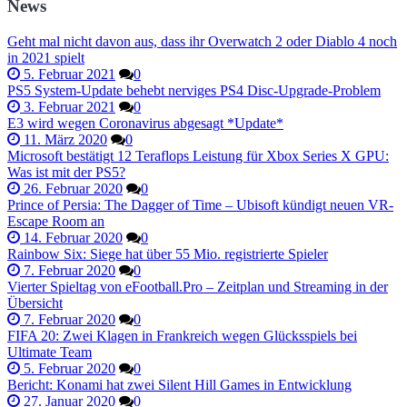
News
Geht mal nicht davon aus, dass ihr Overwatch 2 oder Diablo 4 noch
in 2021 spielt
5. Februar 2021
0
PS5 System-Update behebt nerviges PS4 Disc-Upgrade-Problem
3. Februar 2021
0
E3 wird wegen Coronavirus abgesagt *Update*
11. März 2020
0
Microsoft bestätigt 12 Teraflops Leistung für Xbox Series X GPU:
Was ist mit der PS5?
26. Februar 2020
0
Prince of Persia: The Dagger of Time – Ubisoft kündigt neuen VR-
Escape Room an
14. Februar 2020
0
Rainbow Six: Siege hat über 55 Mio. registrierte Spieler
7. Februar 2020
0
Vierter Spieltag von eFootball.Pro – Zeitplan und Streaming in der
Übersicht
7. Februar 2020
0
FIFA 20: Zwei Klagen in Frankreich wegen Glücksspiels bei
Ultimate Team
5. Februar 2020
0
Bericht: Konami hat zwei Silent Hill Games in Entwicklung
27. Januar 2020
0