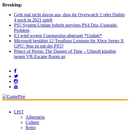
Breaking:
Geht mal nicht davon aus, dass ihr Overwatch 2 oder Diablo
4 noch in 2021 spielt
PS5 System-Update behebt nerviges PS4 Disc-Upgrade-
Problem
E3 wird wegen Coronavirus abgesagt *Update*
Microsoft bestätigt 12 Teraflops Leistung für Xbox Series X
GPU: Was ist mit der PS5?
Prince of Persia: The Dagger of Time – Ubisoft kündigt
neuen VR-Escape Room an
LIST
Allgemein
Culture
Retro