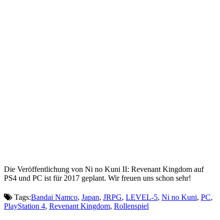
Die Veröffentlichung von Ni no Kuni II: Revenant Kingdom auf
PS4 und PC ist für 2017 geplant. Wir freuen uns schon sehr!
Tags:
Bandai Namco
,
Japan
,
JRPG
,
LEVEL-5
,
Ni no Kuni
,
PC
,
PlayStation 4
,
Revenant Kingdom
,
Rollenspiel