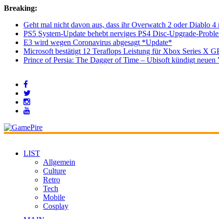
Breaking:
Geht mal nicht davon aus, dass ihr Overwatch 2 oder Diablo 4 
PS5 System-Update behebt nerviges PS4 Disc-Upgrade-Probl
E3 wird wegen Coronavirus abgesagt *Update*
Microsoft bestätigt 12 Teraflops Leistung für Xbox Series X G
Prince of Persia: The Dagger of Time – Ubisoft kündigt neu
LIST
Allgemein
Culture
Retro
Tech
Mobile
Cosplay