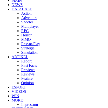
MAIN
NEWS
DATABASE
Action
Adventure
Shooter
Multiplayer
RPG
Horror
MMO
Free-to-Play
Strategie
Simulation
ARTIKEL
Report
First Facts
Previews
Reviews
Feature
Opinion
ESPORT
VIDEOS
WIN
MORE
Impressum