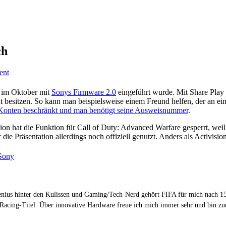
ch
ent
e im Oktober mit
Sonys Firmware 2.0
eingeführt wurde. Mit Share Play 
 besitzen. So kann man beispielsweise einem Freund helfen, der an ei
 Konten beschränkt und man benötigt seine Ausweisnummer
.
ion hat die Funktion für Call of Duty: Advanced Warfare gesperrt, wei
e Präsentation allerdings noch offiziell genutzt. Anders als Activisio
Sony
Genius hinter den Kulissen und Gaming/Tech-Nerd gehört FIFA für mich nach 15
 Racing-Titel. Über innovative Hardware freue ich mich immer sehr und bin 