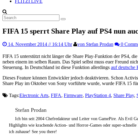
FLITZI LIVE
FIFA 15 sperrt Share Play auf PS4 nun au
14. November 2014
// 16:14 Uhr
von Stefan Prodan
0 Comm
FIFA 15 unterstützt nicht länger die Share Play-Funktion der PS4, di
neben einem im selben Raum. Das Spiel selbst muss euer Freund nicht
Steuerung. In Deutschland ist diese Funktion allerdings
auf deutsche
Dieses Feature können Entwickler jedoch deaktivieren. Schon Activis
Share Play im Oktober von Sony vorführte wurde, wurde FIFA 15 für di
Tags:
Electronic Arts
,
FIFA
,
Firmware
,
PlayStation 4
,
Share Play
,
Stefan Prodan
Ich bin seit 2004 Chefredakteur und Leiter von GamePire. Als Evil 
Highlights wie krachende Action- und Horror-Games oder super-schnelle
ich zuhause! See you there!