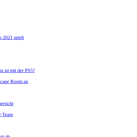
n 2021 spielt
s ist mit der PS5?
Escape Room an
ersicht
te Team
nt ab