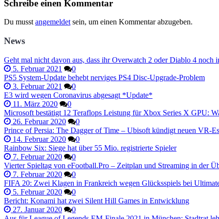
Schreibe einen Kommentar
Du musst
angemeldet
sein, um einen Kommentar abzugeben.
News
Geht mal nicht davon aus, dass ihr Overwatch 2 oder Diablo 4 noch i
5. Februar 2021
0
PS5 System-Update behebt nerviges PS4 Disc-Upgrade-Problem
3. Februar 2021
0
E3 wird wegen Coronavirus abgesagt *Update*
11. März 2020
0
Microsoft bestätigt 12 Teraflops Leistung für Xbox Series X GPU: Wa
26. Februar 2020
0
Prince of Persia: The Dagger of Time – Ubisoft kündigt neuen VR-
14. Februar 2020
0
Rainbow Six: Siege hat über 55 Mio. registrierte Spieler
7. Februar 2020
0
Vierter Spieltag von eFootball.Pro – Zeitplan und Streaming in der Üb
7. Februar 2020
0
FIFA 20: Zwei Klagen in Frankreich wegen Glücksspiels bei Ultima
5. Februar 2020
0
Bericht: Konami hat zwei Silent Hill Games in Entwicklung
27. Januar 2020
0
Aus für League of Legends EM-Finale 2021 in München: Stadtrat leh