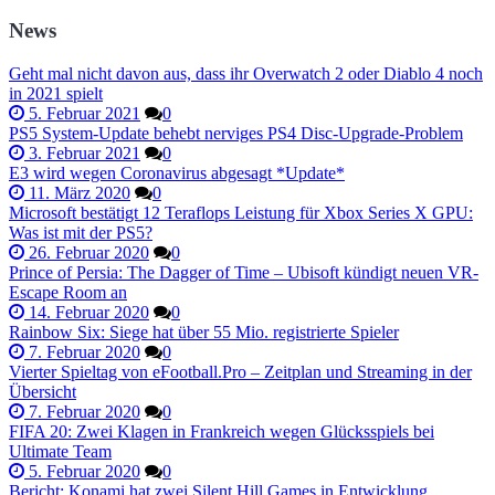
News
Geht mal nicht davon aus, dass ihr Overwatch 2 oder Diablo 4 noch
in 2021 spielt
5. Februar 2021
0
PS5 System-Update behebt nerviges PS4 Disc-Upgrade-Problem
3. Februar 2021
0
E3 wird wegen Coronavirus abgesagt *Update*
11. März 2020
0
Microsoft bestätigt 12 Teraflops Leistung für Xbox Series X GPU:
Was ist mit der PS5?
26. Februar 2020
0
Prince of Persia: The Dagger of Time – Ubisoft kündigt neuen VR-
Escape Room an
14. Februar 2020
0
Rainbow Six: Siege hat über 55 Mio. registrierte Spieler
7. Februar 2020
0
Vierter Spieltag von eFootball.Pro – Zeitplan und Streaming in der
Übersicht
7. Februar 2020
0
FIFA 20: Zwei Klagen in Frankreich wegen Glücksspiels bei
Ultimate Team
5. Februar 2020
0
Bericht: Konami hat zwei Silent Hill Games in Entwicklung