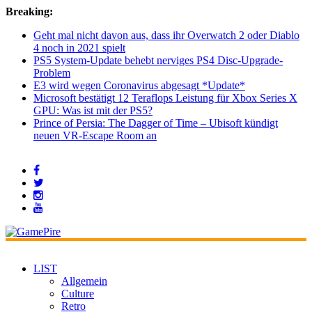
Breaking:
Geht mal nicht davon aus, dass ihr Overwatch 2 oder Diablo
4 noch in 2021 spielt
PS5 System-Update behebt nerviges PS4 Disc-Upgrade-
Problem
E3 wird wegen Coronavirus abgesagt *Update*
Microsoft bestätigt 12 Teraflops Leistung für Xbox Series X
GPU: Was ist mit der PS5?
Prince of Persia: The Dagger of Time – Ubisoft kündigt
neuen VR-Escape Room an
LIST
Allgemein
Culture
Retro