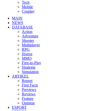
Tech
Mobile
Cosplay
MAIN
NEWS
DATABASE
Action
Adventure
Shooter
Multiplayer
RPG
Horror
MMO
Free-to-Play
Strategie
Simulation
ARTIKEL
Report
First Facts
Previews
Reviews
Feature
Opinion
ESPORT