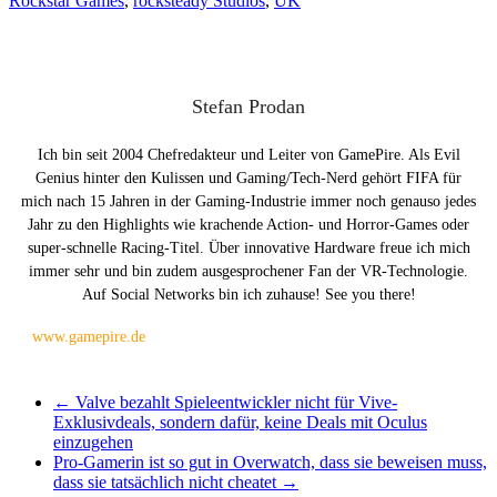
Rockstar Games
,
rocksteady Studios
,
UK
Stefan Prodan
Ich bin seit 2004 Chefredakteur und Leiter von GamePire. Als Evil
Genius hinter den Kulissen und Gaming/Tech-Nerd gehört FIFA für
mich nach 15 Jahren in der Gaming-Industrie immer noch genauso jedes
Jahr zu den Highlights wie krachende Action- und Horror-Games oder
super-schnelle Racing-Titel. Über innovative Hardware freue ich mich
immer sehr und bin zudem ausgesprochener Fan der VR-Technologie.
Auf Social Networks bin ich zuhause! See you there!
www.gamepire.de
←
Valve bezahlt Spieleentwickler nicht für Vive-
Exklusivdeals, sondern dafür, keine Deals mit Oculus
einzugehen
Pro-Gamerin ist so gut in Overwatch, dass sie beweisen muss,
dass sie tatsächlich nicht cheatet
→