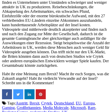
finden es Unternehmen unter Umständen schwieriger und weniger
attraktiv in UK zu produzieren. Reisebeschränkungen, die
Abkapselung des Arbeitsmarktes, ein schwaches Pfund,
Einfuhrzölle oder der enorme bürokratische Aufwand, mit den 27
verbleibenden EU-Ländern einzelne Abkommen auszuhandeln,
kann hunderttausende Arbeitsplätze auf der Insel kosten.
Videospiele sind mittlerweile deutlich akzeptierter und finden nach
und nach den Zugang zur Mitte der Gesellschaft, dadurch ist die
gesamte Gamingbranche aber gleichzeitiger auch anfälliger für die
Auswirkungen einer Rezession. Steigt beispielsweise die Anzahl der
Arbeitslosen in UK, werden diese Menschen auch weniger Geld für
Videospiele ausgeben können. Das trifft nicht nur den UK-Markt,
die Briten könnten dann auch von deutschen Studios wie Crytek
oder anderen europäischen Entwicklern weniger Spiele kaufen. Der
Gesamtabsatz könnte zurückgehen.
Habt ihr eine Meinung zum Brexit? Macht ihr euch Sorgen, was die
Zukunft angeht? Habt ihr vielleicht Verwandte auf der Insel?
Schreibt uns in die Kommentare!
Tags:
Austritt
,
Brexit
,
Crytek
,
Deutschland
,
EU
,
Europa
,
Gaming
,
Großbritannien
,
Media Molecule
,
Microsoft
,
Rare
,