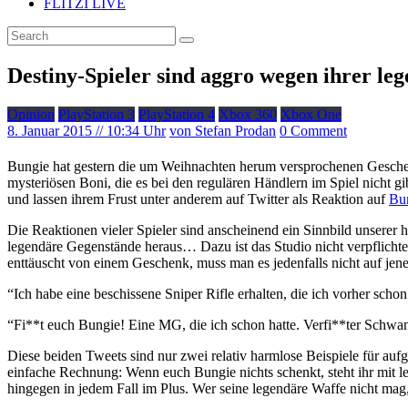
FLITZI LIVE
Destiny-Spieler sind aggro wegen ihrer le
Opinion
PlayStation 3
PlayStation 4
Xbox 360
Xbox One
8. Januar 2015
// 10:34 Uhr
von Stefan Prodan
0 Comment
Bungie hat gestern die um Weihnachten herum versprochenen Gesch
mysteriösen Boni, die es bei den regulären Händlern im Spiel nicht gi
und lassen ihrem Frust unter anderem auf Twitter als Reaktion auf
Bu
Die Reaktionen vieler Spieler sind anscheinend ein Sinnbild unserer h
legendäre Gegenstände heraus… Dazu ist das Studio nicht verpflichte
enttäuscht von einem Geschenk, muss man es jedenfalls nicht auf jene
“Ich habe eine beschissene Sniper Rifle erhalten, die ich vorher schon
“Fi**t euch Bungie! Eine MG, die ich schon hatte. Verfi**ter Schwan
Diese beiden Tweets sind nur zwei relativ harmlose Beispiele für au
einfache Rechnung: Wenn euch Bungie nichts schenkt, steht ihr mit leer
hingegen in jedem Fall im Plus. Wer seine legendäre Waffe nicht mag