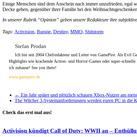
Einige Menschen sind dem Anschein nach immer unzufrieden, egal was 
Decke gehen, gegenüber ihrer Familie bei den Weihnachtsgeschenken
In unserer Rubrik “Opinion” geben unsere Redakteure ihre subjekti
Tags:
Activision
,
Bungie
,
Destiny
,
MMO
,
Shitstorm
Stefan Prodan
Ich bin seit 2004 Chefredakteur und Leiter von GamePire. Als Evil 
Highlights wie krachende Action- und Horror-Games oder super-schnelle
ich zuhause! See you there!
www.gamepire.de
←
Ein Jahr später und plötzlich schauen Xbox-Nutzer am meis
The Witcher 3-Systemanforderungen werden euren PC in di
Check das erst mal aus!
Activision kündigt Call of Duty: WWII an – Enthül