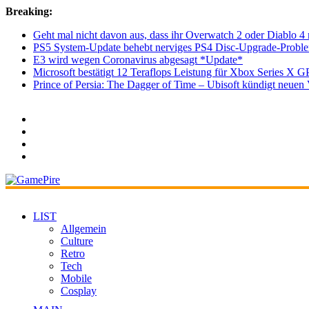
Breaking:
Geht mal nicht davon aus, dass ihr Overwatch 2 oder Diablo 4 
PS5 System-Update behebt nerviges PS4 Disc-Upgrade-Probl
E3 wird wegen Coronavirus abgesagt *Update*
Microsoft bestätigt 12 Teraflops Leistung für Xbox Series X G
Prince of Persia: The Dagger of Time – Ubisoft kündigt neu
LIST
Allgemein
Culture
Retro
Tech
Mobile
Cosplay