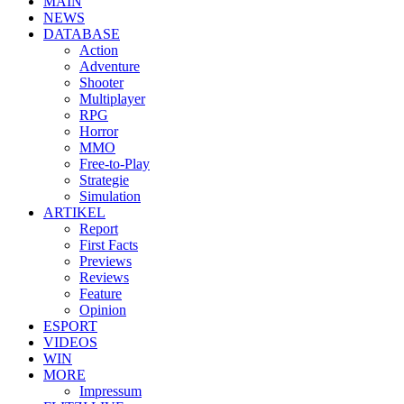
MAIN
NEWS
DATABASE
Action
Adventure
Shooter
Multiplayer
RPG
Horror
MMO
Free-to-Play
Strategie
Simulation
ARTIKEL
Report
First Facts
Previews
Reviews
Feature
Opinion
ESPORT
VIDEOS
WIN
MORE
Impressum