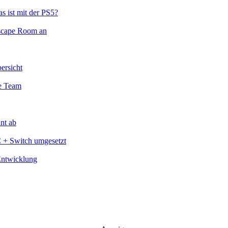
s ist mit der PS5?
Escape Room an
ersicht
te Team
nt ab
C + Switch umgesetzt
Entwicklung