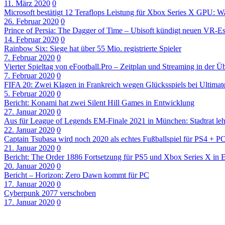
11. März 2020
0
Microsoft bestätigt 12 Teraflops Leistung für Xbox Series X GPU: Wa
26. Februar 2020
0
Prince of Persia: The Dagger of Time – Ubisoft kündigt neuen VR-
14. Februar 2020
0
Rainbow Six: Siege hat über 55 Mio. registrierte Spieler
7. Februar 2020
0
Vierter Spieltag von eFootball.Pro – Zeitplan und Streaming in der Üb
7. Februar 2020
0
FIFA 20: Zwei Klagen in Frankreich wegen Glücksspiels bei Ultima
5. Februar 2020
0
Bericht: Konami hat zwei Silent Hill Games in Entwicklung
27. Januar 2020
0
Aus für League of Legends EM-Finale 2021 in München: Stadtrat leh
22. Januar 2020
0
Captain Tsubasa wird noch 2020 als echtes Fußballspiel für PS4 + P
21. Januar 2020
0
Bericht: The Order 1886 Fortsetzung für PS5 und Xbox Series X in 
20. Januar 2020
0
Bericht – Horizon: Zero Dawn kommt für PC
17. Januar 2020
0
Cyberpunk 2077 verschoben
17. Januar 2020
0