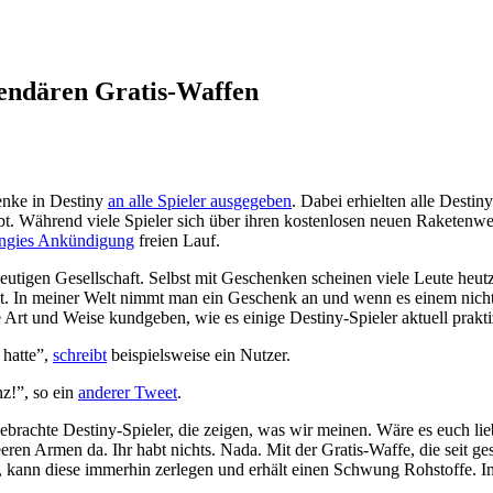
gendären Gratis-Waffen
enke in Destiny
an alle Spieler ausgegeben
. Dabei erhielten alle Destin
bt. Während viele Spieler sich über ihren kostenlosen neuen Raketenwerf
ngies Ankündigung
freien Lauf.
eutigen Gesellschaft. Selbst mit Geschenken scheinen viele Leute heutz
t. In meiner Welt nimmt man ein Geschenk an und wenn es einem nicht ge
 Art und Weise kundgeben, wie es einige Destiny-Spieler aktuell prakti
 hatte”,
schreibt
beispielsweise ein Nutzer.
z!”, so ein
anderer Tweet
.
fgebrachte Destiny-Spieler, die zeigen, was wir meinen. Wäre es euch 
en Armen da. Ihr habt nichts. Nada. Mit der Gratis-Waffe, die seit geste
, kann diese immerhin zerlegen und erhält einen Schwung Rohstoffe. I