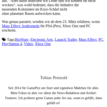
aus. “Aber dafür brauchen wir Leute und wir können sie nicht
wecken”, was wohl bedeutet, dass die Initiative die
tausenden Kolonisten im Kryo-Schlaf nicht
ohne planetare Basen aufwecken kann.
Was genau passiert, werden wir ab dem 23. März erfahren, wenn
Mass Effect: Andromeda
für PS4 (Pro), Xbox One und PC
erscheint.
Tags:
BioWare
,
Electronic Arts
,
Launch Trailer
,
Mass Effect
,
PC
,
PlayStation 4
,
Video
,
Xbox One
Tobias Pretzold
Seit 2014 für GamePire am Start und irgendwie Mädchen für alles.
Mein Fokus ist aber vor allem die News-Redaktion und Artikel-
Features. Ich probiere gerne Games jeder Art aus, wenn es gefällt, dann
gefällt es!