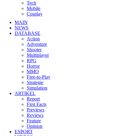
Tech
Mobile
Cosplay
MAIN
NEWS
DATABASE
Action
Adventure
Shooter
Multiplayer
RPG
Horror
MMO
Free-to-Play
Strategie
Simulation
ARTIKEL
Report
First Facts
Previews
Reviews
Feature
Opinion
ESPORT