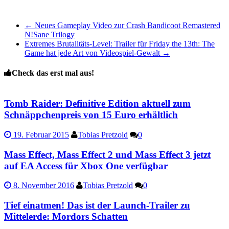
←
Neues Gameplay Video zur Crash Bandicoot Remastered
N!Sane Trilogy
Extremes Brutalitäts-Level: Trailer für Friday the 13th: The
Game hat jede Art von Videospiel-Gewalt
→
Check das erst mal aus!
Tomb Raider: Definitive Edition aktuell zum
Schnäppchenpreis von 15 Euro erhältlich
19. Februar 2015
Tobias Pretzold
0
Mass Effect, Mass Effect 2 und Mass Effect 3 jetzt
auf EA Access für Xbox One verfügbar
8. November 2016
Tobias Pretzold
0
Tief einatmen! Das ist der Launch-Trailer zu
Mittelerde: Mordors Schatten