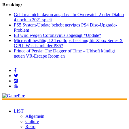
Breaking:
Geht mal nicht davon aus, dass ihr Overwatch 2 oder Diablo
4 noch in 2021 spielt
PS5 System-Update behebt nerviges PS4 Disc-Upgrade-
Problem
E3 wird wegen Coronavirus abgesagt *Update*
Microsoft bestätigt 12 Teraflops Leistung für Xbox Series X
GPU: Was ist mit der PS5?
Prince of Persia: The Dagger of Time – Ubisoft kündigt
neuen VR-Escape Room an
LIST
Allgemein
Culture
Retro