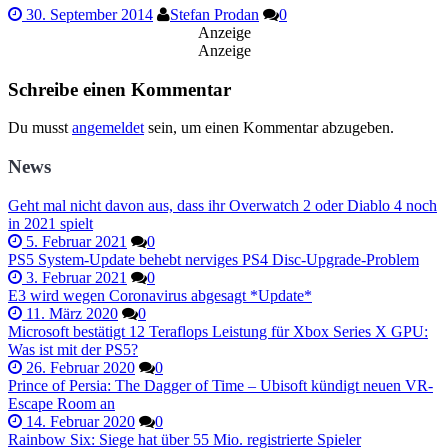
30. September 2014
Stefan Prodan
0
Anzeige
Anzeige
Schreibe einen Kommentar
Du musst
angemeldet
sein, um einen Kommentar abzugeben.
News
Geht mal nicht davon aus, dass ihr Overwatch 2 oder Diablo 4 noch
in 2021 spielt
5. Februar 2021
0
PS5 System-Update behebt nerviges PS4 Disc-Upgrade-Problem
3. Februar 2021
0
E3 wird wegen Coronavirus abgesagt *Update*
11. März 2020
0
Microsoft bestätigt 12 Teraflops Leistung für Xbox Series X GPU:
Was ist mit der PS5?
26. Februar 2020
0
Prince of Persia: The Dagger of Time – Ubisoft kündigt neuen VR-
Escape Room an
14. Februar 2020
0
Rainbow Six: Siege hat über 55 Mio. registrierte Spieler