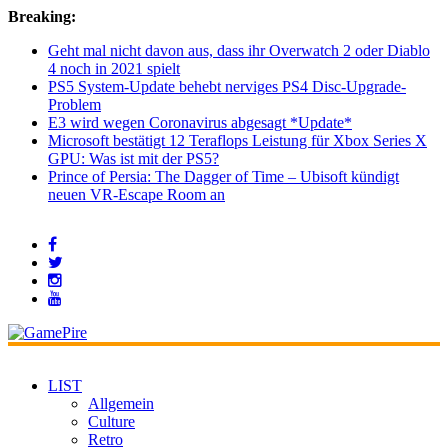
Breaking:
Geht mal nicht davon aus, dass ihr Overwatch 2 oder Diablo
4 noch in 2021 spielt
PS5 System-Update behebt nerviges PS4 Disc-Upgrade-
Problem
E3 wird wegen Coronavirus abgesagt *Update*
Microsoft bestätigt 12 Teraflops Leistung für Xbox Series X
GPU: Was ist mit der PS5?
Prince of Persia: The Dagger of Time – Ubisoft kündigt
neuen VR-Escape Room an
LIST
Allgemein
Culture
Retro