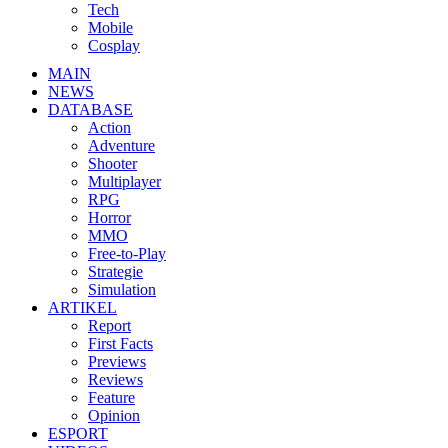
Tech
Mobile
Cosplay
MAIN
NEWS
DATABASE
Action
Adventure
Shooter
Multiplayer
RPG
Horror
MMO
Free-to-Play
Strategie
Simulation
ARTIKEL
Report
First Facts
Previews
Reviews
Feature
Opinion
ESPORT