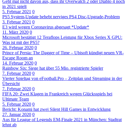
Geht mal nicht davon aus, dass ihr Overwatch 2 oder Diablo 4 noch
in 2021 spielt
5. Februar 2021
0
PS5 System-Update behebt nerviges PS4 Disc-Upgrade-Problem
3. Februar 2021
0
E3 wird wegen Coronavirus abgesagt *Update*
11. März 2020
0
Microsoft bestätigt 12 Teraflops Leistung für Xbox Series X GPU:
Was ist mit der PS5?
26. Februar 2020
0
Prince of Persia: The Dagger of Time – Ubisoft kündigt neuen VR-
Escape Room an
14. Februar 2020
0
Rainbow Six: Siege hat über 55 Mio. registrierte Spieler
7. Februar 2020
0
Vierter Spieltag von eFootball.Pro – Zeitplan und Streaming in der
Übersicht
7. Februar 2020
0
FIFA 20: Zwei Klagen in Frankreich wegen Glücksspiels bei
Ultimate Team
5. Februar 2020
0
Bericht: Konami hat zwei Silent Hill Games in Entwicklung
27. Januar 2020
0
Aus für League of Legends EM-Finale 2021 in München: Stadtrat
lehnt ab