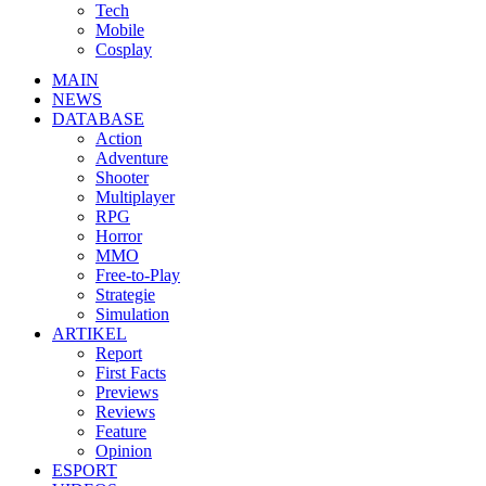
Tech
Mobile
Cosplay
MAIN
NEWS
DATABASE
Action
Adventure
Shooter
Multiplayer
RPG
Horror
MMO
Free-to-Play
Strategie
Simulation
ARTIKEL
Report
First Facts
Previews
Reviews
Feature
Opinion
ESPORT