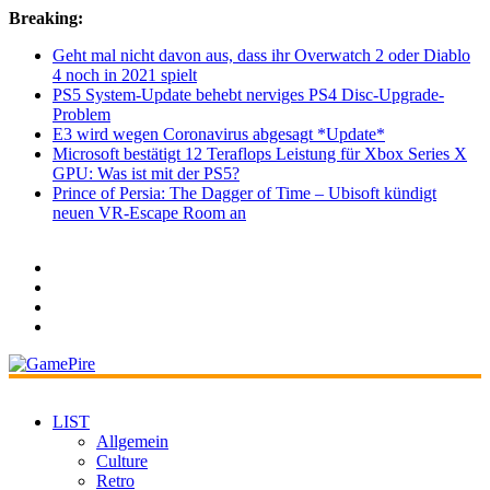
Breaking:
Geht mal nicht davon aus, dass ihr Overwatch 2 oder Diablo
4 noch in 2021 spielt
PS5 System-Update behebt nerviges PS4 Disc-Upgrade-
Problem
E3 wird wegen Coronavirus abgesagt *Update*
Microsoft bestätigt 12 Teraflops Leistung für Xbox Series X
GPU: Was ist mit der PS5?
Prince of Persia: The Dagger of Time – Ubisoft kündigt
neuen VR-Escape Room an
LIST
Allgemein
Culture
Retro