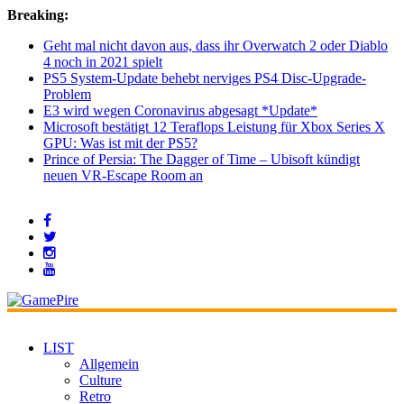
Breaking:
Geht mal nicht davon aus, dass ihr Overwatch 2 oder Diablo
4 noch in 2021 spielt
PS5 System-Update behebt nerviges PS4 Disc-Upgrade-
Problem
E3 wird wegen Coronavirus abgesagt *Update*
Microsoft bestätigt 12 Teraflops Leistung für Xbox Series X
GPU: Was ist mit der PS5?
Prince of Persia: The Dagger of Time – Ubisoft kündigt
neuen VR-Escape Room an
LIST
Allgemein
Culture
Retro