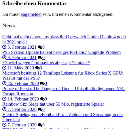
Schreibe einen Kommentar
Du musst
angemeldet
sein, um einen Kommentar abzugeben.
News
Geht mal nicht davon aus, dass ihr Overwatch 2 oder Diablo 4 noch
in 2021 spielt
5. Februar 2021
0
PS5 System-Update behebt nerviges PS4 Disc-Upgrade-Problem
3. Februar 2021
0
E3 wird wegen Coronavirus abgesagt *Update*
11. März 2020
0
Microsoft bestätigt 12 Teraflops Leistung für Xbox Series X GPU:
Was ist mit der PS5?
26. Februar 2020
0
Prince of Persia: The Dagger of Time – Ubisoft kündigt neuen VR-
Escape Room an
14. Februar 2020
0
Rainbow Six: Siege hat über 55 Mio. registrierte Spieler
7. Februar 2020
0
Vierter Spieltag von eFootball.Pro – Zeitplan und Streaming in der
Übersicht
7. Februar 2020
0