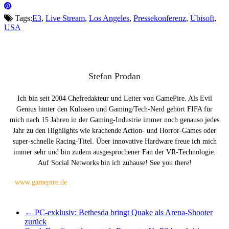
Tags:
E3
,
Live Stream
,
Los Angeles
,
Pressekonferenz
,
Ubisoft
,
USA
Stefan Prodan
Ich bin seit 2004 Chefredakteur und Leiter von GamePire. Als Evil
Genius hinter den Kulissen und Gaming/Tech-Nerd gehört FIFA für
mich nach 15 Jahren in der Gaming-Industrie immer noch genauso jedes
Jahr zu den Highlights wie krachende Action- und Horror-Games oder
super-schnelle Racing-Titel. Über innovative Hardware freue ich mich
immer sehr und bin zudem ausgesprochener Fan der VR-Technologie.
Auf Social Networks bin ich zuhause! See you there!
www.gamepire.de
←
PC-exklusiv: Bethesda bringt Quake als Arena-Shooter
zurück