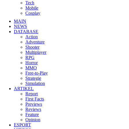
Tech
Mobile
Cosplay
MAIN
NEWS
DATABASE
Action
Adventure
Shooter
Multiplayer
RPG
Horror
MMO
Free-to-Play
Strategie
Simulation
ARTIKEL
Report
First Facts
Previews
Reviews
Feature
Opinion
ESPORT