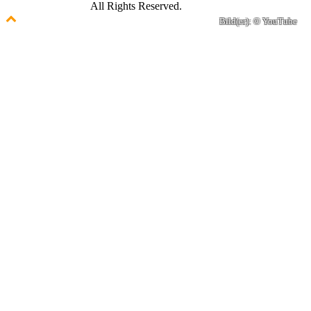
© 2021 GamePire.
All Rights Reserved.
Bild(er): © YouTube