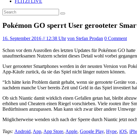
FLITZI LIVE
Pokémon GO sperrt User gerooteter Smartp
16. September 2016
// 12:38 Uhr
von Stefan Prodan
0 Comment
Schon vor dem Ausrollen des letzten Updates für Pokémon GO hatte E
unaufmerksamen Nutzern scheint dieses Detail wohl vorbei gegangen zu
User gerooteter Smartphones werden in der neusten Version von Poké
App-Käufe zurück, da sie das Spiel nicht länger nutzen können.
“Ich hätte kein Problem damit gehabt, wenn sie gerootete Geräte von
nachdem manche User bereits Zeit und Geld in das Spiel investiert ha
Ob sich Niantic damit wirklich einen Gefallen getan hat, bleibt abzu
erhöhen und Cheatern einen Riegel vorschieben. Viele rooten ihre S
Bedürfnissen anzupassen. Man kann sich zwar über andere Umwege wie
Möglicherweise wenden sich nach der Sperre durch Niantic jetzt noch
Tags:
Android
,
App
,
App Store
,
Apple
,
Google Play
,
Hype
,
iOS
,
iPh