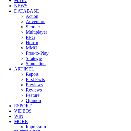
MAIN
NEWS
DATABASE
Action
Adventure
Shooter
Multiplayer
RPG
Horror
MMO
Free-to-Play
Strategie
Simulation
ARTIKEL
Report
First Facts
Previews
Reviews
Feature
Opinion
ESPORT
VIDEOS
WIN
MORE
Impressum