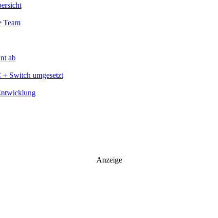
ersicht
te Team
nt ab
C + Switch umgesetzt
Entwicklung
Anzeige