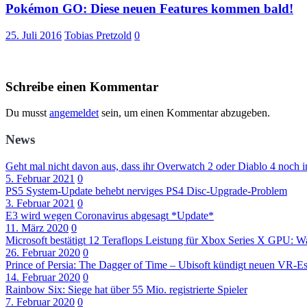
Pokémon GO: Diese neuen Features kommen bald!
25. Juli 2016
Tobias Pretzold
0
Schreibe einen Kommentar
Du musst
angemeldet
sein, um einen Kommentar abzugeben.
News
Geht mal nicht davon aus, dass ihr Overwatch 2 oder Diablo 4 noch i
5. Februar 2021
0
PS5 System-Update behebt nerviges PS4 Disc-Upgrade-Problem
3. Februar 2021
0
E3 wird wegen Coronavirus abgesagt *Update*
11. März 2020
0
Microsoft bestätigt 12 Teraflops Leistung für Xbox Series X GPU: Wa
26. Februar 2020
0
Prince of Persia: The Dagger of Time – Ubisoft kündigt neuen VR-
14. Februar 2020
0
Rainbow Six: Siege hat über 55 Mio. registrierte Spieler
7. Februar 2020
0