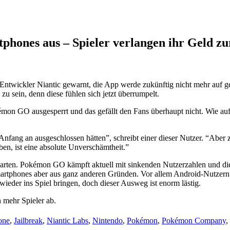
hones aus – Spieler verlangen ihr Geld z
ntwickler Niantic gewarnt, die App werde zukünftig nicht mehr auf ger
 sein, denn diese fühlen sich jetzt überrumpelt.
mon GO ausgesperrt und das gefällt den Fans überhaupt nicht. Wie au
 Anfang an ausgeschlossen hätten”, schreibt einer dieser Nutzer. “Ab
ben, ist eine absolute Unverschämtheit.”
warten. Pokémon GO kämpft aktuell mit sinkenden Nutzerzahlen und die 
martphones aber aus ganz anderen Gründen. Vor allem Android-Nutzern g
der ins Spiel bringen, doch dieser Ausweg ist enorm lästig.
 mehr Spieler ab.
one
,
Jailbreak
,
Niantic Labs
,
Nintendo
,
Pokémon
,
Pokémon Company
,