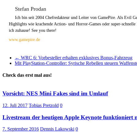
Stefan Prodan
Ich bin seit 2004 Chefredakteur und Leiter von GamePire. Als Evil 
Highlights wie krachende Action- und Horror-Games oder super-schnelle
ich zuhause! See you there!
www.gamepire.de
←
WRC 6: Vorbesteller erhalten exklusives Bonus-Fahrzeug
Mit PlayStation-Controller: Syrische Rebellen steuern Waffens
Check das erst mal aus!
Vorsicht: NES Mini Fakes sind im Umlauf
12. Juli 2017
Tobias Pretzold
0
Livestream der heutigen Apple Keynote funktioniert n
7. September 2016
Dennis Lakowski
0