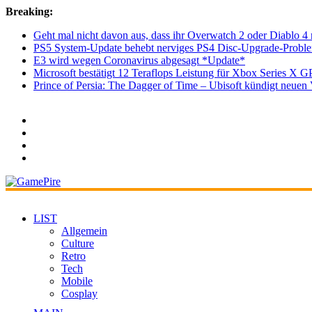
Breaking:
Geht mal nicht davon aus, dass ihr Overwatch 2 oder Diablo 4 
PS5 System-Update behebt nerviges PS4 Disc-Upgrade-Probl
E3 wird wegen Coronavirus abgesagt *Update*
Microsoft bestätigt 12 Teraflops Leistung für Xbox Series X G
Prince of Persia: The Dagger of Time – Ubisoft kündigt neu
LIST
Allgemein
Culture
Retro
Tech
Mobile
Cosplay