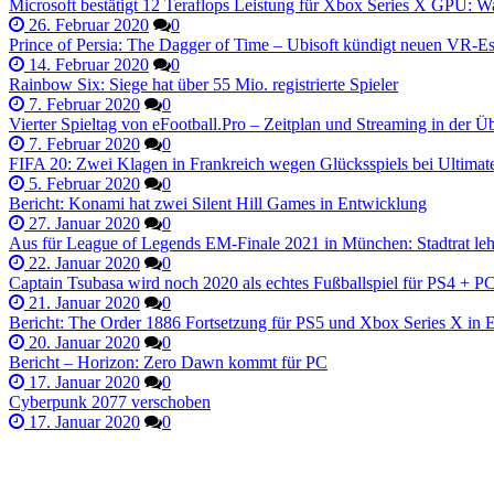
Microsoft bestätigt 12 Teraflops Leistung für Xbox Series X GPU: Wa
26. Februar 2020
0
Prince of Persia: The Dagger of Time – Ubisoft kündigt neuen VR-
14. Februar 2020
0
Rainbow Six: Siege hat über 55 Mio. registrierte Spieler
7. Februar 2020
0
Vierter Spieltag von eFootball.Pro – Zeitplan und Streaming in der Üb
7. Februar 2020
0
FIFA 20: Zwei Klagen in Frankreich wegen Glücksspiels bei Ultima
5. Februar 2020
0
Bericht: Konami hat zwei Silent Hill Games in Entwicklung
27. Januar 2020
0
Aus für League of Legends EM-Finale 2021 in München: Stadtrat leh
22. Januar 2020
0
Captain Tsubasa wird noch 2020 als echtes Fußballspiel für PS4 + P
21. Januar 2020
0
Bericht: The Order 1886 Fortsetzung für PS5 und Xbox Series X in 
20. Januar 2020
0
Bericht – Horizon: Zero Dawn kommt für PC
17. Januar 2020
0
Cyberpunk 2077 verschoben
17. Januar 2020
0