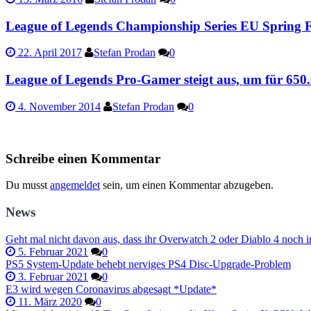
League of Legends Championship Series EU Spring Fin
22. April 2017
Stefan Prodan
0
League of Legends Pro-Gamer steigt aus, um für 650
4. November 2014
Stefan Prodan
0
Schreibe einen Kommentar
Du musst
angemeldet
sein, um einen Kommentar abzugeben.
News
Geht mal nicht davon aus, dass ihr Overwatch 2 oder Diablo 4 noch i
5. Februar 2021
0
PS5 System-Update behebt nerviges PS4 Disc-Upgrade-Problem
3. Februar 2021
0
E3 wird wegen Coronavirus abgesagt *Update*
11. März 2020
0