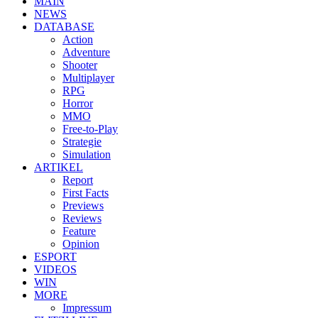
MAIN
NEWS
DATABASE
Action
Adventure
Shooter
Multiplayer
RPG
Horror
MMO
Free-to-Play
Strategie
Simulation
ARTIKEL
Report
First Facts
Previews
Reviews
Feature
Opinion
ESPORT
VIDEOS
WIN
MORE
Impressum