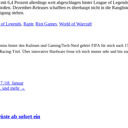
, mit 6,4 Prozent allerdings weit abgeschlagen hinter League of Legend
en. Dezember-Releases schafften es überhaupt nicht in die Rangliste
ügung stehen.
 of Legends
,
Raptr
,
Riot Games
,
World of Warcraft
Genius hinter den Kulissen und Gaming/Tech-Nerd gehört FIFA für mich nach 15
 Racing-Titel. Über innovative Hardware freue ich mich immer sehr und bin 
7./18. Januar
.I. und mehr
→
üste ab sofort ein