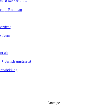
s ist mit der PS5?
Escape Room an
ersicht
te Team
nt ab
C + Switch umgesetzt
Entwicklung
Anzeige