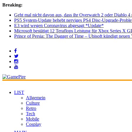
Breaking:
Geht mal nicht davon aus, dass ihr Overwatch 2 oder Diablo 4 
PS5 System-Update behebt nerviges PS4 Disc-Upgrade-Probl
E3 wird wegen Coronavirus abgesagt *Update*
Microsoft bestätigt 12 Teraflops Leistung für Xbox Series X G
Prince of Persia: The Dagger of Time – Ubisoft kündigt neu
LIST
Allgemein
Culture
Retro
Tech
Mobile
Cosplay