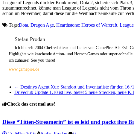
League of Legends direkter Konkurrent, Dota 2, sicherte sich Platz 3
zusammenrechnet, könnte man League of Legends nicht vom Thron stoß
schon im November, damit diese für die Weihnachtseinkäufe zur Verf
Tags:
Dota
,
Dragon Age
,
Hearthstone: Heroes of Warcraft
,
League
Stefan Prodan
Ich bin seit 2004 Chefredakteur und Leiter von GamePire. Als Evil 
Highlights wie krachende Action- und Horror-Games oder super-schnelle
ich zuhause! See you there!
www.gamepire.de
←
Destinys Agent Xur: Standort und Inventarliste für den 16./1
Driveclub Update 1.10 ist live, bietet 5 neue Strecken, neue K
Check das erst mal aus!
Diese “Titten-Streamerin” ist es leid und packt ihre Br
13. März 2016
Stefan Prodan
0