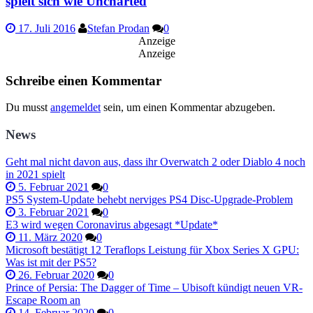
spielt sich wie Uncharted
17. Juli 2016
Stefan Prodan
0
Anzeige
Anzeige
Schreibe einen Kommentar
Du musst
angemeldet
sein, um einen Kommentar abzugeben.
News
Geht mal nicht davon aus, dass ihr Overwatch 2 oder Diablo 4 noch
in 2021 spielt
5. Februar 2021
0
PS5 System-Update behebt nerviges PS4 Disc-Upgrade-Problem
3. Februar 2021
0
E3 wird wegen Coronavirus abgesagt *Update*
11. März 2020
0
Microsoft bestätigt 12 Teraflops Leistung für Xbox Series X GPU:
Was ist mit der PS5?
26. Februar 2020
0
Prince of Persia: The Dagger of Time – Ubisoft kündigt neuen VR-
Escape Room an
14. Februar 2020
0