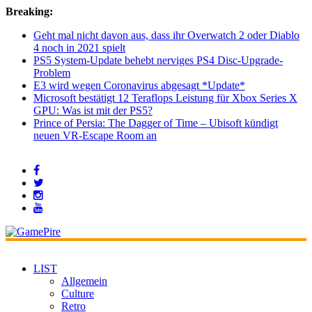
Breaking:
Geht mal nicht davon aus, dass ihr Overwatch 2 oder Diablo
4 noch in 2021 spielt
PS5 System-Update behebt nerviges PS4 Disc-Upgrade-
Problem
E3 wird wegen Coronavirus abgesagt *Update*
Microsoft bestätigt 12 Teraflops Leistung für Xbox Series X
GPU: Was ist mit der PS5?
Prince of Persia: The Dagger of Time – Ubisoft kündigt
neuen VR-Escape Room an
LIST
Allgemein
Culture
Retro