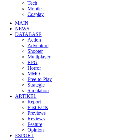
Tech
Mobile
Cosplay
MAIN
NEWS
DATABASE
Action
Adventure
Shooter
Multiplayer
RPG
Horror
MMO
Free-to-Play
Strategie
Simulation
ARTIKEL
Report
First Facts
Previews
Reviews
Feature
Opinion
ESPORT