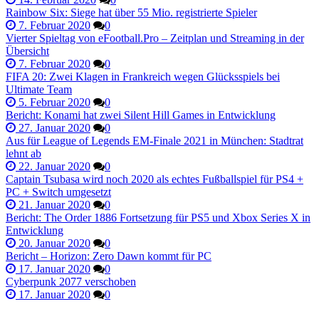
Rainbow Six: Siege hat über 55 Mio. registrierte Spieler
7. Februar 2020
0
Vierter Spieltag von eFootball.Pro – Zeitplan und Streaming in der
Übersicht
7. Februar 2020
0
FIFA 20: Zwei Klagen in Frankreich wegen Glücksspiels bei
Ultimate Team
5. Februar 2020
0
Bericht: Konami hat zwei Silent Hill Games in Entwicklung
27. Januar 2020
0
Aus für League of Legends EM-Finale 2021 in München: Stadtrat
lehnt ab
22. Januar 2020
0
Captain Tsubasa wird noch 2020 als echtes Fußballspiel für PS4 +
PC + Switch umgesetzt
21. Januar 2020
0
Bericht: The Order 1886 Fortsetzung für PS5 und Xbox Series X in
Entwicklung
20. Januar 2020
0
Bericht – Horizon: Zero Dawn kommt für PC
17. Januar 2020
0
Cyberpunk 2077 verschoben
17. Januar 2020
0