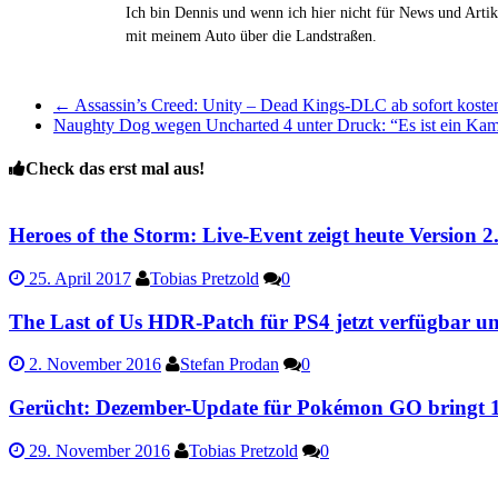
Ich bin Dennis und wenn ich hier nicht für News und Artik
mit meinem Auto über die Landstraßen.
←
Assassin’s Creed: Unity – Dead Kings-DLC ab sofort kosten
Naughty Dog wegen Uncharted 4 unter Druck: “Es ist ein Kam
Check das erst mal aus!
Heroes of the Storm: Live-Event zeigt heute Version 2
25. April 2017
Tobias Pretzold
0
The Last of Us HDR-Patch für PS4 jetzt verfügbar und 
2. November 2016
Stefan Prodan
0
Gerücht: Dezember-Update für Pokémon GO bringt 
29. November 2016
Tobias Pretzold
0