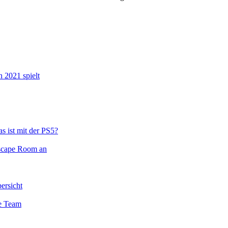
n 2021 spielt
s ist mit der PS5?
Escape Room an
ersicht
te Team