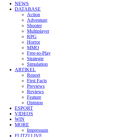
NEWS
DATABASE
Action
Adventure
Shooter
Multiplayer
RPG
Horror
MMO
Free-to-Play
Strategie
Simulation
ARTIKEL
Report
First Facts
Previews
Reviews
Feature
Opinion
ESPORT
VIDEOS
WIN
MORE
Impressum
FLITZI LIVE