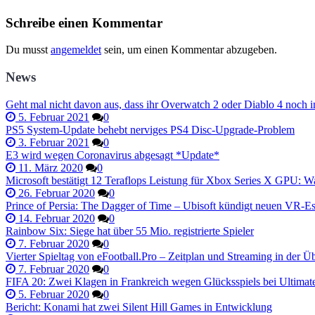
Schreibe einen Kommentar
Du musst
angemeldet
sein, um einen Kommentar abzugeben.
News
Geht mal nicht davon aus, dass ihr Overwatch 2 oder Diablo 4 noch i
5. Februar 2021
0
PS5 System-Update behebt nerviges PS4 Disc-Upgrade-Problem
3. Februar 2021
0
E3 wird wegen Coronavirus abgesagt *Update*
11. März 2020
0
Microsoft bestätigt 12 Teraflops Leistung für Xbox Series X GPU: Wa
26. Februar 2020
0
Prince of Persia: The Dagger of Time – Ubisoft kündigt neuen VR-
14. Februar 2020
0
Rainbow Six: Siege hat über 55 Mio. registrierte Spieler
7. Februar 2020
0
Vierter Spieltag von eFootball.Pro – Zeitplan und Streaming in der Üb
7. Februar 2020
0
FIFA 20: Zwei Klagen in Frankreich wegen Glücksspiels bei Ultima
5. Februar 2020
0
Bericht: Konami hat zwei Silent Hill Games in Entwicklung