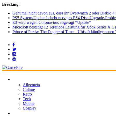
Breaking:
Geht mal nicht davon aus, dass ihr Overwatch 2 oder Diablo 4 
PS5 System-Update behebt nerviges PS4 Disc-Upgrade-Probl
E3 wird wegen Coronavirus abgesagt *Update*
Microsoft bestätigt 12 Teraflops Leistung für Xbox Series X G
Prince of Persia: The Dagger of Time – Ubisoft kündigt neu
Allgemein
Culture
Retro
Tech
Mobile
Cosplay