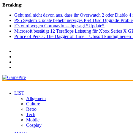
Breaking:
Geht mal nicht davon aus, dass ihr Overwatch 2 oder Diablo 4 
PS5 System-Update behebt nerviges PS4 Disc-Upgrade-Probl
E3 wird wegen Coronavirus abgesagt *Update*
Microsoft bestätigt 12 Teraflops Leistung für Xbox Series X G
Prince of Persia: The Dagger of Time – Ubisoft kündigt neu
LIST
Allgemein
Culture
Retro
Tech
Mobile
Cosplay