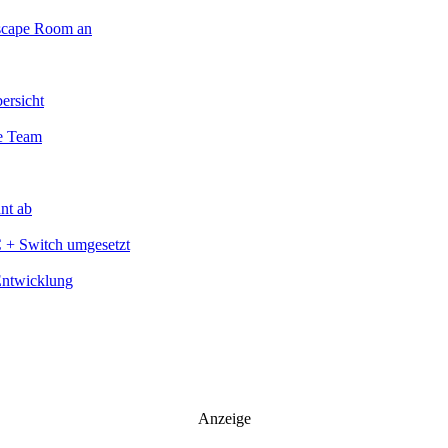
Escape Room an
ersicht
te Team
nt ab
C + Switch umgesetzt
Entwicklung
Anzeige