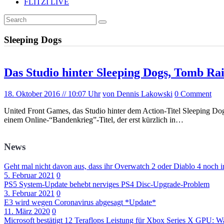
FLITZI LIVE
Sleeping Dogs
Das Studio hinter Sleeping Dogs, Tomb Raid
18. Oktober 2016
// 10:07 Uhr
von Dennis Lakowski
0 Comment
United Front Games, das Studio hinter dem Action-Titel Sleeping Dogs
einem Online-“Bandenkrieg”-Titel, der erst kürzlich in…
News
Geht mal nicht davon aus, dass ihr Overwatch 2 oder Diablo 4 noch i
5. Februar 2021
0
PS5 System-Update behebt nerviges PS4 Disc-Upgrade-Problem
3. Februar 2021
0
E3 wird wegen Coronavirus abgesagt *Update*
11. März 2020
0
Microsoft bestätigt 12 Teraflops Leistung für Xbox Series X GPU: Wa