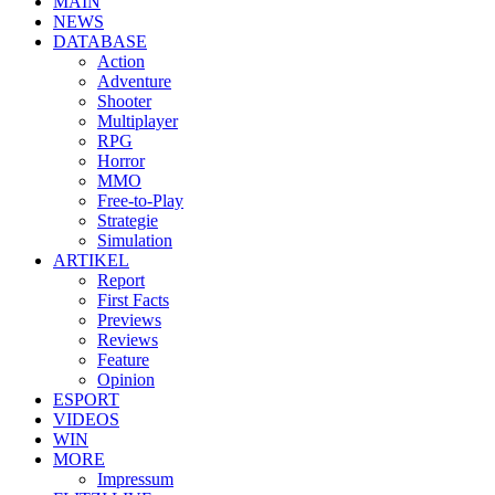
MAIN
NEWS
DATABASE
Action
Adventure
Shooter
Multiplayer
RPG
Horror
MMO
Free-to-Play
Strategie
Simulation
ARTIKEL
Report
First Facts
Previews
Reviews
Feature
Opinion
ESPORT
VIDEOS
WIN
MORE
Impressum