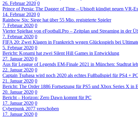
26. Februar 2020
0
Prince of Persia: The Dagger of Time – Ubisoft kündigt neuen VR-
14. Februar 2020
0
Rainbow Six: Siege hat über 55 Mio. registrierte Spieler
7. Februar 2020
0
Vierter Spieltag von eFootball.Pro – Zeitplan und Streaming in der Üb
7. Februar 2020
0
FIFA 20: Zwei Klagen in Frankreich wegen Glücksspiels bei Ultima
5. Februar 2020
0
Bericht: Konami hat zwei Silent Hill Games in Entwicklung
27. Januar 2020
0
Aus für League of Legends EM-Finale 2021 in München: Stadtrat leh
22. Januar 2020
0
Captain Tsubasa wird noch 2020 als echtes Fußballspiel für PS4 + P
21. Januar 2020
0
Bericht: The Order 1886 Fortsetzung für PS5 und Xbox Series X in 
20. Januar 2020
0
Bericht – Horizon: Zero Dawn kommt für PC
17. Januar 2020
0
Cyberpunk 2077 verschoben
17. Januar 2020
0