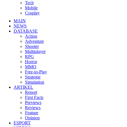
Tech
Mobile
Cosplay
MAIN
NEWS
DATABASE
Action
Adventure
Shooter
Multiplayer
RPG
Horror
MMO
Free-to-Play
Strategie
Simulation
ARTIKEL
Report
First Facts
Previews
Reviews
Feature
Opinion
ESPORT