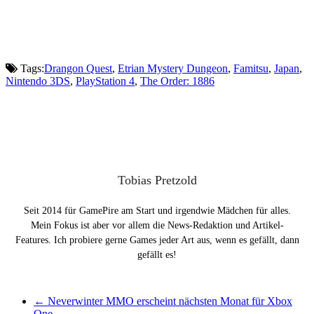
Tags:
Drangon Quest
,
Etrian Mystery Dungeon
,
Famitsu
,
Japan
,
Nintendo 3DS
,
PlayStation 4
,
The Order: 1886
Tobias Pretzold
Seit 2014 für GamePire am Start und irgendwie Mädchen für alles.
Mein Fokus ist aber vor allem die News-Redaktion und Artikel-
Features. Ich probiere gerne Games jeder Art aus, wenn es gefällt, dann
gefällt es!
←
Neverwinter MMO erscheint nächsten Monat für Xbox
One