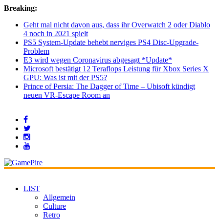
Breaking:
Geht mal nicht davon aus, dass ihr Overwatch 2 oder Diablo
4 noch in 2021 spielt
PS5 System-Update behebt nerviges PS4 Disc-Upgrade-
Problem
E3 wird wegen Coronavirus abgesagt *Update*
Microsoft bestätigt 12 Teraflops Leistung für Xbox Series X
GPU: Was ist mit der PS5?
Prince of Persia: The Dagger of Time – Ubisoft kündigt
neuen VR-Escape Room an
LIST
Allgemein
Culture
Retro