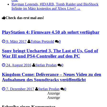
Rayman Legends, #IDARB, Tomb Raider und BioShock
Infinite im März kostenlos auf Xbox Live?
→
Check das erst mal aus!
PlayStation 4: Firmware 4.50 ab sofort verfügbar
9. März 2017
Tobias Pretzold
0
Sony bringt Uncharted 3, The Last of Us, God of
War III und PS4-Controller auf den PC
24. August 2016
Stefan Prodan
0
Kingdom Come: Deliverance – Neues Video zu den
Aufnahmen des Soundtracks veröffentlicht
7. Dezember 2017
Stefan Prodan
0
Anzeige
Anzeige
Schreibe einen Kommentar