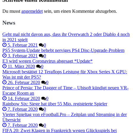
Du musst
angemeldet
sein, um einen Kommentar abzugeben.
News
Geht mal nicht davon aus, dass ihr Overwatch 2 oder Diablo 4 noch
in 2021 spielt
5. Februar 2021
0
PS5 System-Update behebt nerviges PS4 Disc-Upgrade-Problem
3. Februar 2021
0
E3 wird wegen Coronavirus abgesagt *Update*
11. März 2020
0
Microsoft bestätigt 12 Teraflops Leistung für Xbox Series X GPU:
Was ist mit der PS5?
26. Februar 2020
0
Prince of Persia: The Dagger of Time – Ubisoft kündigt neuen VR-
Escape Room an
14. Februar 2020
0
Rainbow Six: Siege hat über 55 Mio. registrierte Spieler
7. Februar 2020
0
Vierter Spieltag von eFootball.Pro – Zeitplan und Streaming in der
Übersicht
7. Februar 2020
0
FIFA 20: Zwei Klagen in Frankreich wegen Glücksspiels bei