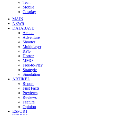
Tech
Mobile
Cosplay
MAIN
NEWS
DATABASE
Action
Adventure
Shooter
Multiplayer
RPG
Horror
MMO
Free-to-Play
Strategie
Simulation
ARTIKEL
Report
First Facts
Previews
Reviews
Feature
Opinion
ESPORT