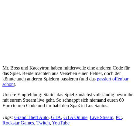
Mr. Boss und Kaceytron haben mittlerweile eine anderen Code für
das Spiel. Beide machten aus Versehen einen Fehler, doch der
könnte auch anderen Spielern passieren (und das
passiert offenbar
schon
).
Unsere Empfehlung: Startet das Spiel zunächst vollständig bevor ihr
mit eurem Stream live geht. So schnappt sich niemand euren 60
Euro teuren Code und ihr habt den Spaß in Los Santos.
Tags:
Grand Theft Auto
,
GTA
,
GTA Online
,
Live Stream
,
PC
,
Rockstar Games
,
Twitch
,
YouTube