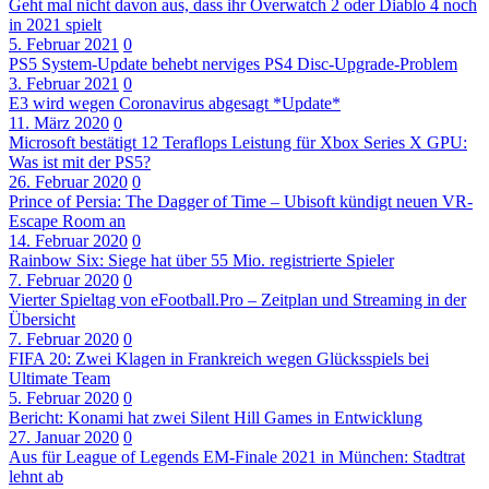
Geht mal nicht davon aus, dass ihr Overwatch 2 oder Diablo 4 noch
in 2021 spielt
5. Februar 2021
0
PS5 System-Update behebt nerviges PS4 Disc-Upgrade-Problem
3. Februar 2021
0
E3 wird wegen Coronavirus abgesagt *Update*
11. März 2020
0
Microsoft bestätigt 12 Teraflops Leistung für Xbox Series X GPU:
Was ist mit der PS5?
26. Februar 2020
0
Prince of Persia: The Dagger of Time – Ubisoft kündigt neuen VR-
Escape Room an
14. Februar 2020
0
Rainbow Six: Siege hat über 55 Mio. registrierte Spieler
7. Februar 2020
0
Vierter Spieltag von eFootball.Pro – Zeitplan und Streaming in der
Übersicht
7. Februar 2020
0
FIFA 20: Zwei Klagen in Frankreich wegen Glücksspiels bei
Ultimate Team
5. Februar 2020
0
Bericht: Konami hat zwei Silent Hill Games in Entwicklung
27. Januar 2020
0
Aus für League of Legends EM-Finale 2021 in München: Stadtrat
lehnt ab