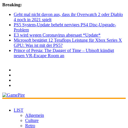
Breaking:
Geht mal nicht davon aus, dass ihr Overwatch 2 oder Diablo
4 noch in 2021 spielt
PS5 System-Update behebt nerviges PS4 Disc-Upgrade-
Problem
E3 wird wegen Coronavirus abgesagt *Update*
Microsoft bestätigt 12 Teraflops Leistung für Xbox Series X
GPU: Was ist mit der PS5?
Prince of Persia: The Dagger of Time – Ubisoft kündigt
neuen VR-Escape Room an
LIST
Allgemein
Culture
Retro