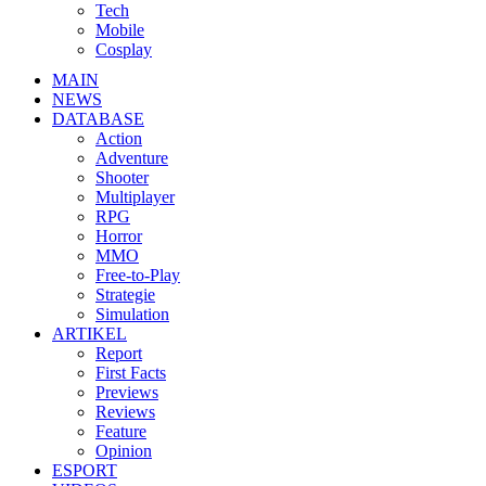
Tech
Mobile
Cosplay
MAIN
NEWS
DATABASE
Action
Adventure
Shooter
Multiplayer
RPG
Horror
MMO
Free-to-Play
Strategie
Simulation
ARTIKEL
Report
First Facts
Previews
Reviews
Feature
Opinion
ESPORT