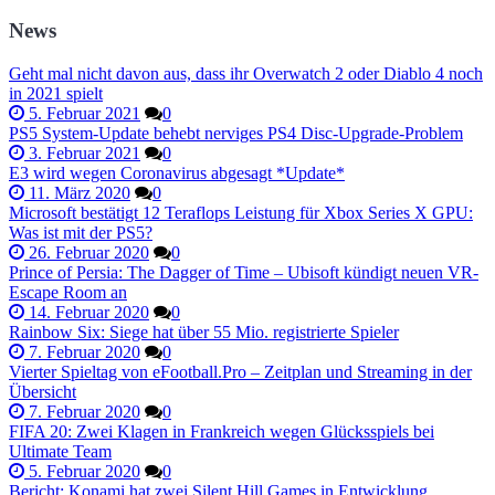
News
Geht mal nicht davon aus, dass ihr Overwatch 2 oder Diablo 4 noch
in 2021 spielt
5. Februar 2021
0
PS5 System-Update behebt nerviges PS4 Disc-Upgrade-Problem
3. Februar 2021
0
E3 wird wegen Coronavirus abgesagt *Update*
11. März 2020
0
Microsoft bestätigt 12 Teraflops Leistung für Xbox Series X GPU:
Was ist mit der PS5?
26. Februar 2020
0
Prince of Persia: The Dagger of Time – Ubisoft kündigt neuen VR-
Escape Room an
14. Februar 2020
0
Rainbow Six: Siege hat über 55 Mio. registrierte Spieler
7. Februar 2020
0
Vierter Spieltag von eFootball.Pro – Zeitplan und Streaming in der
Übersicht
7. Februar 2020
0
FIFA 20: Zwei Klagen in Frankreich wegen Glücksspiels bei
Ultimate Team
5. Februar 2020
0
Bericht: Konami hat zwei Silent Hill Games in Entwicklung