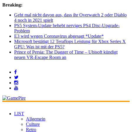
Breaking:
Geht mal nicht davon aus, dass ihr Overwatch 2 oder Diablo
4 noch in 2021 spielt
PS5 System-Update behebt nerviges PS4 Disc-Upgrade-
Problem
E3 wird wegen Coronavirus abgesagt *Update*
Microsoft bestätigt 12 Teraflops Leistung für Xbox Series X
GPU: Was ist mit der PS5?
Prince of Persia: The Dagger of Time – Ubisoft kündigt
neuen VR-Escape Room an
LIST
Allgemein
Culture
Retro