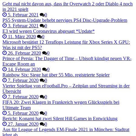
Geht mal nicht davon aus, dass ihr Overwatch 2 oder Diablo 4 noch
in 2021 spielt
5. Februar 2021
0
PS5 System-Update behebt nerviges PS4 Disc-Upgrade-Problem
3. Februar 2021
0
E3 wird wegen Coronavirus abgesagt *Update*
11. März 2020
0
Microsoft bestätigt 12 Teraflops Leistung für Xbox Series X GPU:
Was ist mit der PS5?
26. Februar 2020
0
Prince of Persia: The Dagger of Time – Ubisoft kündigt neuen VR-
Escape Room an
14. Februar 2020
0
Rainbow Six: Siege hat über 55 Mio. registrierte Spieler
7. Februar 2020
0
Vierter Spieltag von eFootball.Pro – Zeitplan und Streaming in der
Übersicht
7. Februar 2020
0
FIFA 20: Zwei Klagen in Frankreich wegen Glücksspiels bei
Ultimate Team
5. Februar 2020
0
Bericht: Konami hat zwei Silent Hill Games in Entwicklung
27. Januar 2020
0
Aus für League of Legends EM-Finale 2021 in München: Stadtrat
lehnt ab