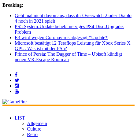
Breaking:
Geht mal nicht davon aus, dass ihr Overwatch 2 oder Diablo
4 noch in 2021 spielt
PS5 System-Update behebt nerviges PS4 Disc-Upgrade-
Problem
E3 wird wegen Coronavirus abgesagt *Update*
Microsoft bestätigt 12 Teraflops Leistung für Xbox Series X
GPU: Was ist mit der PS5?
Prince of Persia: The Dagger of Time – Ubisoft kündigt
neuen VR-Escape Room an
LIST
Allgemein
Culture
Retro