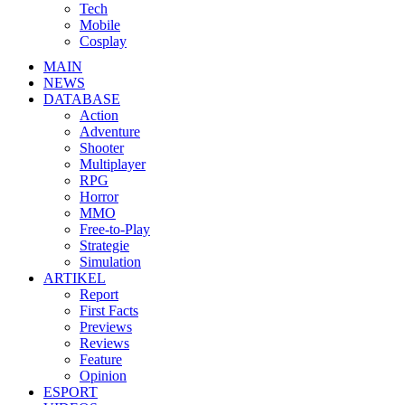
Tech
Mobile
Cosplay
MAIN
NEWS
DATABASE
Action
Adventure
Shooter
Multiplayer
RPG
Horror
MMO
Free-to-Play
Strategie
Simulation
ARTIKEL
Report
First Facts
Previews
Reviews
Feature
Opinion
ESPORT