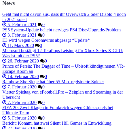
News
Geht mal nicht davon aus, dass ihr Overwatch 2 oder Diablo 4 noch
in 2021 spielt
5. Februar 2021
0
PS5 System-Update behebt nerviges PS4 Disc-Upgrade-Problem
3. Februar 2021
0
E3 wird wegen Coronavirus abgesagt *Update*
11. März 2020
0
Microsoft bestätigt 12 Teraflops Leistung für Xbox Series X GPU:
Was ist mit der PS5?
26. Februar 2020
0
Prince of Persia: The Dagger of Time – Ubisoft kündigt neuen VR-
Escape Room an
14. Februar 2020
0
Rainbow Six: Siege hat über 55 Mio. registrierte Spieler
7. Februar 2020
0
Vierter Spieltag von eFootball.Pro – Zeitplan und Streaming in der
Übersicht
7. Februar 2020
0
FIFA 20: Zwei Klagen in Frankreich wegen Glücksspiels bei
Ultimate Team
5. Februar 2020
0
Bericht: Konami hat zwei Silent Hill Games in Entwicklung
27. Januar 2020
0