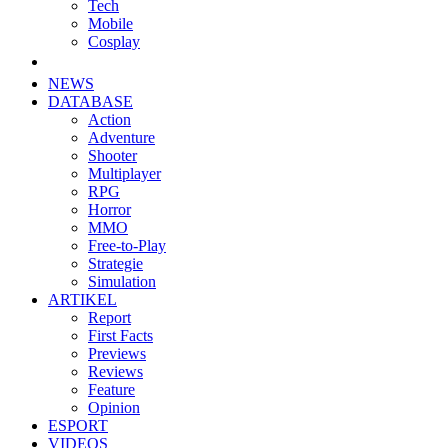
Tech
Mobile
Cosplay
NEWS
DATABASE
Action
Adventure
Shooter
Multiplayer
RPG
Horror
MMO
Free-to-Play
Strategie
Simulation
ARTIKEL
Report
First Facts
Previews
Reviews
Feature
Opinion
ESPORT
VIDEOS