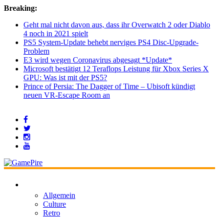
Breaking:
Geht mal nicht davon aus, dass ihr Overwatch 2 oder Diablo
4 noch in 2021 spielt
PS5 System-Update behebt nerviges PS4 Disc-Upgrade-
Problem
E3 wird wegen Coronavirus abgesagt *Update*
Microsoft bestätigt 12 Teraflops Leistung für Xbox Series X
GPU: Was ist mit der PS5?
Prince of Persia: The Dagger of Time – Ubisoft kündigt
neuen VR-Escape Room an
Allgemein
Culture
Retro