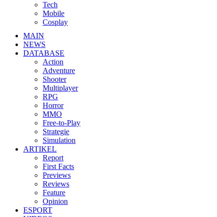
Tech
Mobile
Cosplay
MAIN
NEWS
DATABASE
Action
Adventure
Shooter
Multiplayer
RPG
Horror
MMO
Free-to-Play
Strategie
Simulation
ARTIKEL
Report
First Facts
Previews
Reviews
Feature
Opinion
ESPORT