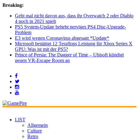
Breaking:
Geht mal nicht davon aus, dass ihr Overwatch 2 oder Diablo
4 noch in 2021 spielt
PS5 System-Update behebt nerviges PS4 Disc-Upgrade-
Problem
E3 wird wegen Coronavirus abgesagt *Update*
Microsoft bestätigt 12 Teraflops Leistung für Xbox Series X
GPU: Was ist mit der PS5?
Prince of Persia: The Dagger of Time – Ubisoft kündigt
neuen VR-Escape Room an
LIST
Allgemein
Culture
Retro