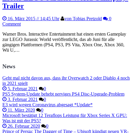
Trailer
16. März 2015
// 14:45 Uhr
von Tobias Pretzold
0
Comment
Warner Bros. Interactive Entertainment hat einen ersten Gameplay
zur LEGO Jurassic World veröffentlicht, das ab Juni für alle
gängigen Plattformen (PS4, PS3, PS Vita, Xbox One, Xbox 360,
Wii U,…
News
Geht mal nicht davon aus, dass ihr Overwatch 2 oder Diablo 4 noch
in 2021 spielt
5. Februar 2021
0
PS5 System-Update behebt nerviges PS4 Disc-Upgrade-Problem
3. Februar 2021
0
E3 wird wegen Coronavirus abgesagt *Update*
11. März 2020
0
Microsoft bestätigt 12 Teraflops Leistung für Xbox Series X GPU:
Was ist mit der PS5?
26. Februar 2020
0
Prince of Persia: The Dagger of Time – Ubisoft kündigt neuen VR-