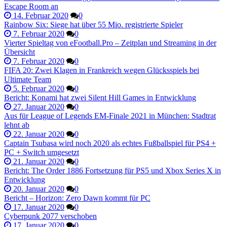
Escape Room an
14. Februar 2020
0
Rainbow Six: Siege hat über 55 Mio. registrierte Spieler
7. Februar 2020
0
Vierter Spieltag von eFootball.Pro – Zeitplan und Streaming in der
Übersicht
7. Februar 2020
0
FIFA 20: Zwei Klagen in Frankreich wegen Glücksspiels bei
Ultimate Team
5. Februar 2020
0
Bericht: Konami hat zwei Silent Hill Games in Entwicklung
27. Januar 2020
0
Aus für League of Legends EM-Finale 2021 in München: Stadtrat
lehnt ab
22. Januar 2020
0
Captain Tsubasa wird noch 2020 als echtes Fußballspiel für PS4 +
PC + Switch umgesetzt
21. Januar 2020
0
Bericht: The Order 1886 Fortsetzung für PS5 und Xbox Series X in
Entwicklung
20. Januar 2020
0
Bericht – Horizon: Zero Dawn kommt für PC
17. Januar 2020
0
Cyberpunk 2077 verschoben
17. Januar 2020
0