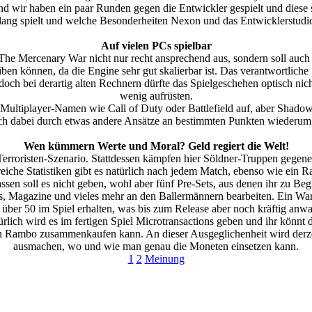
 haben ein paar Runden gegen die Entwickler gespielt und diese sogar 
lang spielt und welche Besonderheiten Nexon und das Entwicklerstudio 
Auf vielen PCs spielbar
e Mercenary War nicht nur recht ansprechend aus, sondern soll auch 
iben können, da die Engine sehr gut skalierbar ist. Das verantwortlich
doch bei derartig alten Rechnern dürfte das Spielgeschehen optisch nich
wenig aufrüsten.
ßen Multiplayer-Namen wie Call of Duty oder Battlefield auf, aber Sha
h dabei durch etwas andere Ansätze an bestimmten Punkten wiederum
Wen kümmern Werte und Moral? Geld regiert die Welt!
 Terroristen-Szenario. Stattdessen kämpfen hier Söldner-Truppen gegene
eiche Statistiken gibt es natürlich nach jedem Match, ebenso wie ein R
ssen soll es nicht geben, wohl aber fünf Pre-Sets, aus denen ihr zu B
 Magazine und vieles mehr an den Ballermännern bearbeiten. Ein Wart
 über 50 im Spiel erhalten, was bis zum Release aber noch kräftig anwac
ürlich wird es im fertigen Spiel Microtransactions geben und ihr könnt 
en Rambo zusammenkaufen kann. An dieser Ausgeglichenheit wird derzei
ausmachen, wo und wie man genau die Moneten einsetzen kann.
1
2
Meinung