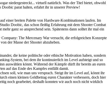
niedergestreckt... virtuell natürlich. Was der Titel bietet, obwohl
Doobic parat halten, erfahrt ihr in unserer Preview!
auf einer breiten Palette von Hardware-Kombinationen laufen. Im
e Studio Doobic, das schon fleißig Erfahrung mit dem Shooter Combat
t mehr ganz so ansprechend sein. Spätestens dann solltet ihr mal ein
dow Company: The Mercenary War versucht, die erfolgreichen Konzepte
 von der Masse der Shooter abzuheben.
inander, die keine politische oder ethische Motivation haben, sondern
anking-System, bei dem ihr kontinuierlich im Level aufsteigt und so
eginn auswählen könnt. Während der Kämpfe dürft ihr bereits an euren
en auf das Ende des Kampfes entfällt damit.
hsen soll, wie man uns versprach. Steigt ihr im Level auf, könnt ihr
durch einen kleinen Geldbetrag euren Charakter verbessern, doch hier
tig noch gearbeitet, deshalb konnten wir auch noch nicht wirklich