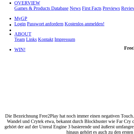
OVERVIEW
Games & Products Database
News
First Facts
Previews
Revie
MyGP
Login
Passwort anfordern
Kostenlos anmelden!
ABOUT
Team
Links
Kontakt
Impressum
Free
WIN!
Die Bezeichnung Free2Play hat noch immer einen negativen Touch. 
Wandel und Crytek etwa, bekannt durch Blockbuster wie Far Cry od
gehört der auf der Unreal Engine 3 basierende und äußerst umfangr
hinaus gehört es auch zu den ersten