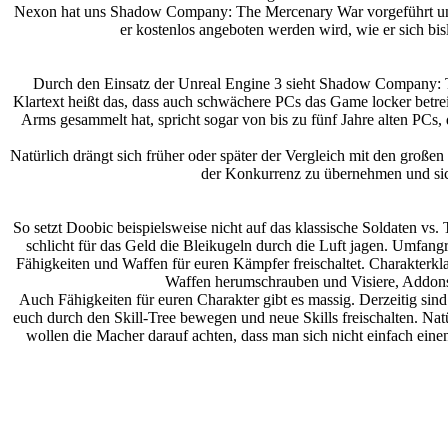
Nexon hat uns Shadow Company: The Mercenary War vorgeführt und wir
er kostenlos angeboten werden wird, wie er sich bis
Durch den Einsatz der Unreal Engine 3 sieht Shadow Company: Th
Klartext heißt das, dass auch schwächere PCs das Game locker betre
Arms gesammelt hat, spricht sogar von bis zu fünf Jahre alten PCs, 
Natürlich drängt sich früher oder später der Vergleich mit den gro
der Konkurrenz zu übernehmen und sic
So setzt Doobic beispielsweise nicht auf das klassische Soldaten vs.
schlicht für das Geld die Bleikugeln durch die Luft jagen. Umfangr
Fähigkeiten und Waffen für euren Kämpfer freischaltet. Charakterkla
Waffen herumschrauben und Visiere, Addons,
Auch Fähigkeiten für euren Charakter gibt es massig. Derzeitig sind
euch durch den Skill-Tree bewegen und neue Skills freischalten. Nat
wollen die Macher darauf achten, dass man sich nicht einfach ein