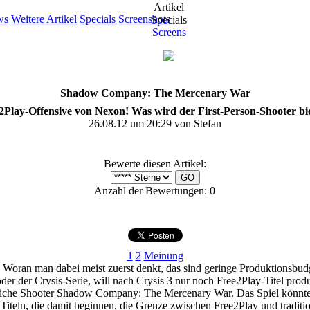
Artikel
ws
Weitere Artikel
Specials
Screenshots
Specials
Screens
Shadow Company: The Mercenary War
2Play-Offensive von Nexon! Was wird der First-Person-Shooter bi
26.08.12 um 20:29 von Stefan
Bewerte diesen Artikel:
Anzahl der Bewertungen: 0
1
2
Meinung
Woran man dabei meist zuerst denkt, das sind geringe Produktionsbudg
er der Crysis-Serie, will nach Crysis 3 nur noch Free2Play-Titel pro
eiche Shooter Shadow Company: The Mercenary War. Das Spiel könnte z
 Titeln, die damit beginnen, die Grenze zwischen Free2Play und tradit