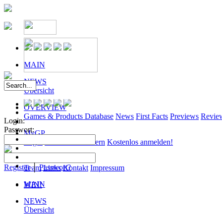
MAIN
NEWS
Übersicht
OVERVIEW
Games & Products Database
News
First Facts
Previews
Revie
Login:
Passwort:
MyGP
Login
Passwort anfordern
Kostenlos anmelden!
ABOUT
Register
│
Passwort?
Team
Links
Kontakt
Impressum
MAIN
WIN!
NEWS
Übersicht