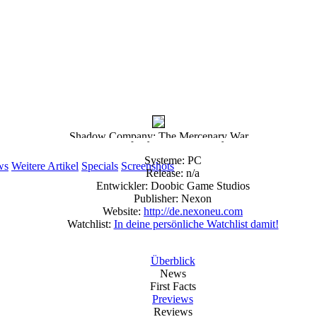
Shadow Company: The Mercenary War
Systeme: PC
ws
Weitere Artikel
Specials
Screenshots
Release: n/a
Entwickler: Doobic Game Studios
Publisher: Nexon
Website:
http://de.nexoneu.com
Watchlist:
In deine persönliche Watchlist damit!
Überblick
News
First Facts
Previews
Reviews