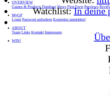
OVERVIEW
Games & Products Database
News
First Facts
Previews
Revie
Watchlist:
In deine 
MyGP
Login
Passwort anfordern
Kostenlos anmelden!
ABOUT
Team
Links
Kontakt
Impressum
Übe
WIN!
F