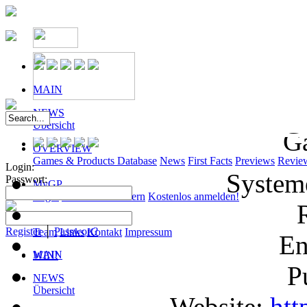
MAIN
NEWS
Übersicht
G
OVERVIEW
Games & Products Database
News
First Facts
Previews
Revie
Login:
System
Passwort:
MyGP
Login
Passwort anfordern
Kostenlos anmelden!
ABOUT
Register
│
Passwort?
Team
Links
Kontakt
Impressum
En
MAIN
WIN!
P
NEWS
Übersicht
Website:
htt