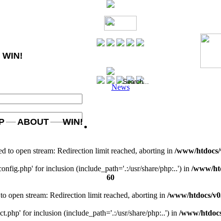
WIN!
News
P
ABOUT
WIN!
ed to open stream: Redirection limit reached, aborting in
/www/htdocs/
nfig.php' for inclusion (include_path='.:/usr/share/php:..') in
/www/ht
60
to open stream: Redirection limit reached, aborting in
/www/htdocs/v0
.php' for inclusion (include_path='.:/usr/share/php:..') in
/www/htdocs