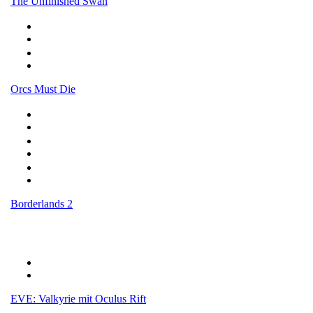
The Unfinished Swan
Orcs Must Die
Borderlands 2
EVE: Valkyrie mit Oculus Rift