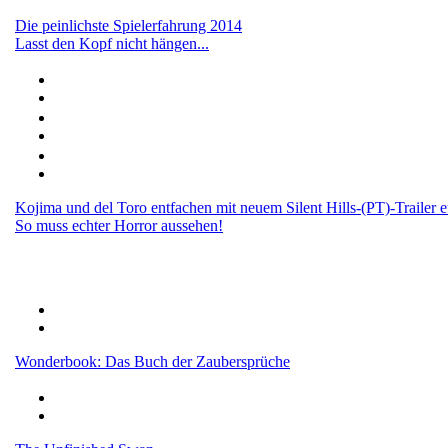
Die peinlichste Spielerfahrung 2014
Lasst den Kopf nicht hängen...
Kojima und del Toro entfachen mit neuem Silent Hills-(PT)-Trailer 
So muss echter Horror aussehen!
Wonderbook: Das Buch der Zaubersprüche